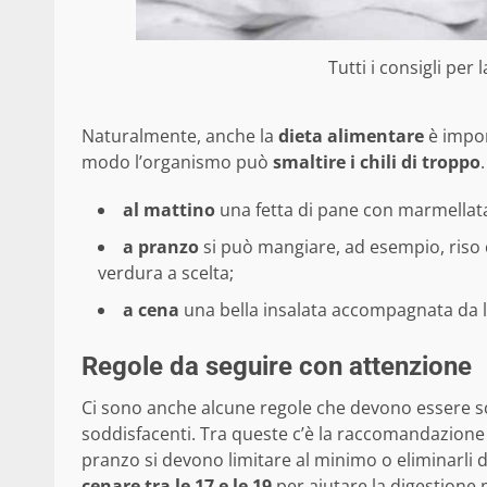
Tutti i consigli per
Naturalmente, anche la
dieta alimentare
è impor
modo l’organismo può
smaltire i chili di troppo
al mattino
una fetta di pane con marmellata 
a pranzo
si può mangiare, ad esempio, riso
verdura a scelta;
a cena
una bella insalata accompagnata da la
Regole da seguire con attenzione
Ci sono anche alcune regole che devono essere s
soddisfacenti. Tra queste c’è la raccomandazione
pranzo si devono limitare al minimo o eliminarli de
cenare tra le 17 e le 19
per aiutare la digestione 