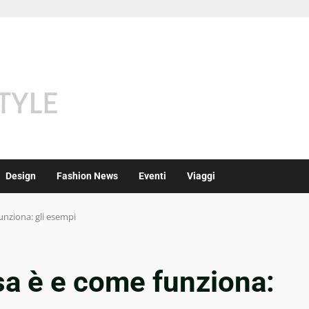
Design
Fashion News
Eventi
Viaggi
unziona: gli esempi
sa è e come funziona: