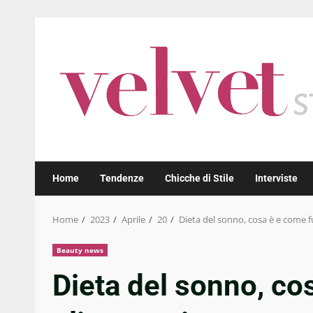
Skip
to
content
Home
Tendenze
Chicche di Stile
Interviste
Home
2023
Aprile
20
Dieta del sonno, cosa è e come f
Beauty news
Dieta del sonno, co