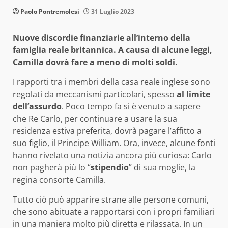
Paolo Pontremolesi
31 Luglio 2023
Nuove discordie finanziarie all’interno della
famiglia reale britannica. A causa di alcune leggi,
Camilla dovrà fare a meno di molti soldi.
I rapporti tra i membri della casa reale inglese sono
regolati da meccanismi particolari, spesso
al limite
dell’assurdo
. Poco tempo fa si è venuto a sapere
che Re Carlo, per continuare a usare la sua
residenza estiva preferita, dovrà pagare l’affitto a
suo figlio, il Principe William. Ora, invece, alcune fonti
hanno rivelato una notizia ancora più curiosa: Carlo
non pagherà più lo “
stipendio
” di sua moglie, la
regina consorte Camilla.
Tutto ciò può apparire strane alle persone comuni,
che sono abituate a rapportarsi con i propri familiari
in una maniera molto più diretta e rilassata. In un