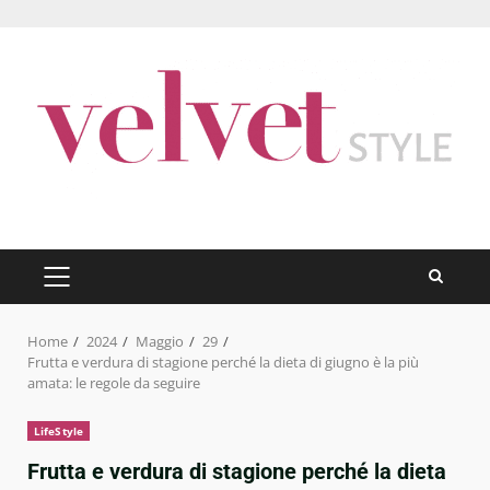
Skip
to
content
PRIMARY
MENU
Home
2024
Maggio
29
Frutta e verdura di stagione perché la dieta di giugno è la più
amata: le regole da seguire
LifeStyle
Frutta e verdura di stagione perché la dieta