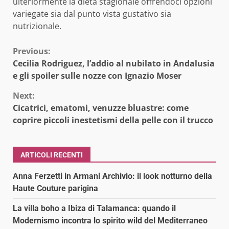
ulteriormente la dieta stagionale offrendoci opzioni
variegate sia dal punto vista gustativo sia
nutrizionale.
Continue
Previous:
Cecilia Rodriguez, l’addio al nubilato in Andalusia
Reading
e gli spoiler sulle nozze con Ignazio Moser
Next:
Cicatrici, ematomi, venuzze bluastre: come
coprire piccoli inestetismi della pelle con il trucco
ARTICOLI RECENTI
Anna Ferzetti in Armani Archivio: il look notturno della
Haute Couture parigina
La villa boho a Ibiza di Talamanca: quando il
Modernismo incontra lo spirito wild del Mediterraneo