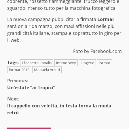
coprente, rossetto fiammeggiante, trucco leggero e
sguardo intenso tutto per la macchina fotografica.
La nuova campagna pubblicitaria firmata
Lormar
sarà on air da marzo, con maxi affissioni nelle più
grandi città italiane, stampa e soprattutto in giro per
il web.
Foto by Facebook.com
Tags:
Elisabetta Canalis
intimo sexy
Lingerie
lormar
lormar 2013
Manuela Arcuri
Continue
Previous:
Un’estate “ai Tropici”
Reading
Next:
Il cappello con veletta, in testa torna la moda
retrò