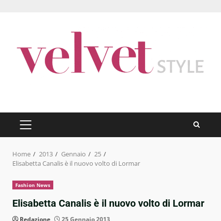
Skip
to
content
PRIMARY
MENU
Home
2013
Gennaio
25
Elisabetta Canalis è il nuovo volto di Lormar
Fashion News
Elisabetta Canalis è il nuovo volto di Lormar
Redazione
25 Gennaio 2013