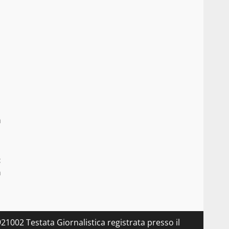
n
m
:
a
21002 Testata Giornalistica registrata presso il