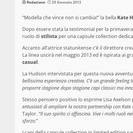
Redazione
25 Gennaio 2013
“Modella che vince non si cambia!” la bella
Kate 
Dopo essere stata la testimonial per la primavera
ruolo di
stilista
per una capsule collection dedicat
Accanto all’attrice statunitense c’è il direttore cr
La linea uscirà nel maggio 2013 ed è ispirata ai gr
casual
.
La Hudson intervistata per questa nuova avventura 
bellissima esperienza creativa. C’è un grande feeling 
proporre stagione dopo stagione capi classici ma inn
Stesso pensiero positivo lo esprime Lisa Axelson p
entusiasti di ampliare la nostra partnership con Kat
Taylor.
“Il suo spirito ci affascina. Vive i molti ruol
sforzo.
”
I capi della capsule collection in limited edition 