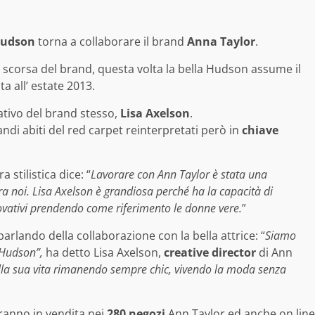
Hudson
torna a collaborare il brand
Anna Taylor
.
 scorsa del brand, questa volta la bella Hudson assume il
a all’ estate 2013.
eativo del brand stesso,
Lisa Axelson
.
andi abiti del red carpet reinterpretati però in
chiave
stilistica dice: “
Lavorare con Ann Taylor è stata una
tra noi. Lisa Axelson è grandiosa perché ha la capacità di
ovativi prendendo come riferimento le donne vere.
”
arlando della collaborazione con la bella attrice: “
Siamo
e Hudson”,
ha detto Lisa Axelson,
c
reative director
di Ann
i nella sua vita rimanendo sempre chic, vivendo la moda senza
saranno in vendita nei
280 negozi
Ann Taylor ed anche on line