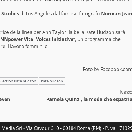
 Studios
di Los Angeles dal famoso fotografo
Norman Jea
rice della linea per Ann Taylor, la bella Kate Hudson sarà
NNpower Vital Voices Initiative
“, un programma che
re il lavoro femminile.
Foto by Facebook.co
ollection kate hudson
kate hudson
Next
leven
Pamela Quinzi, la moda che espatri
s Media Srl - Via Cavour 310 - 00184 Roma (RM) - P.Iva 171329