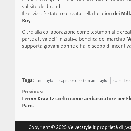
sul sito del brand.
Il servizio è stato realizzata nella location dei
Milk
Roy
.
Oltre alla collaborazione come testimonial e creat
parte attiva dell’ iniziativa benefica del marchio “
A
supporta giovani donne e ha lo scopo di incentiva
Tags:
ann taylor
capsule collection ann taylor
capsule c
Continue
Previous:
Lenny Kravitz scelto come ambasciatore per E
Reading
Paris
Copyright © 2025 Velvetstyle.it proprietà di Jw