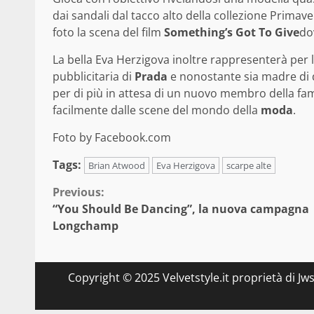
dai sandali dal tacco alto della collezione Primav
foto la scena del film
Something’s Got To Give
do
La bella Eva Herzigova inoltre rappresenterà per 
pubblicitaria di
Prada
e nonostante sia madre di 
per di più in attesa di un nuovo membro della fami
facilmente dalle scene del mondo della
moda
.
Foto by Facebook.com
Tags:
Brian Atwood
Eva Herzigova
scarpe alte
Continue
Previous:
“You Should Be Dancing”, la nuova campagna
Reading
Longchamp
Copyright © 2025 Velvetstyle.it proprietà di Jw