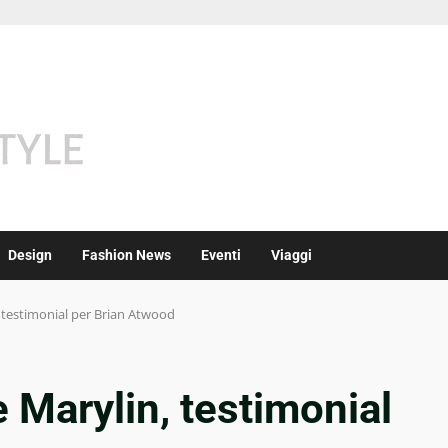
Design
Fashion News
Eventi
Viaggi
 testimonial per Brian Atwood
Marylin, testimonial