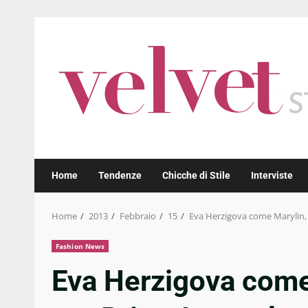
Skip
to
content
Home
Tendenze
Chicche di Stile
Interviste
Home
2013
Febbraio
15
Eva Herzigova come Marylin,
Fashion News
Eva Herzigova come 