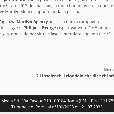
era/Estate 2013 del marchio; in molti hanno rivisto in queste
ve Marilyn Monroe appare nuda in piscina.
l’agenzia
Marilyn Agency
anche la nuova campagna
due ragazzi,
Philipe
e
George
rispettivamente 1 e 5 anni,
glia, non si da per vinta e lascia intendere che non uscirà
Next
Gli insolenti: il ciondolo che dice chi se
s Media Srl - Via Cavour 310 - 00184 Roma (RM) - P.Iva 171329
Tribunale di Roma al n°100/2023 del 21-07-2023