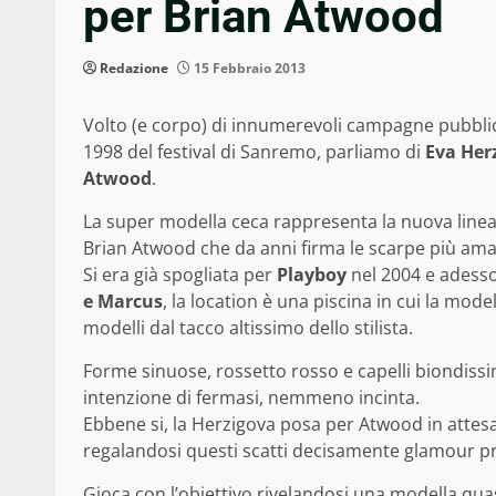
per Brian Atwood
Redazione
15 Febbraio 2013
Volto (e corpo) di innumerevoli campagne pubblic
1998 del festival di Sanremo, parliamo di
Eva Her
Atwood
.
La super modella ceca rappresenta la nuova lin
Brian Atwood che da anni firma le scarpe più amat
Si era già spogliata per
Playboy
nel 2004 e adesso 
e Marcus
, la location è una piscina in cui la mo
modelli dal tacco altissimo dello stilista.
Forme sinuose, rossetto rosso e capelli biondissi
intenzione di fermasi, nemmeno incinta.
Ebbene si, la Herzigova posa per Atwood in attes
regalandosi questi scatti decisamente glamour pri
Gioca con l’obiettivo rivelandosi una modella qua