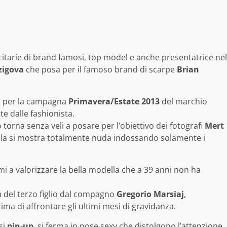
itarie di brand famosi, top model e anche presentatrice nel
zigova
che posa per il famoso brand di scarpe
Brian
ea per la campagna
Primavera/Estate 2013
del marchio
e dalle fashionista.
torna senza veli a posare per l’obiettivo dei fotografi
Mert
della si mostra totalmente nuda indossando solamente i
mi a valorizzare la bella modella che a 39 anni non ha
a del terzo figlio dal compagno
Gregorio Marsiaj
,
ma di affrontare gli ultimi mesi di gravidanza.
si
pin-up
, si ferma in pose sexy che distolgono l’attenzione