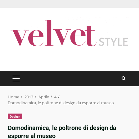
Skip
to
content
PRIMARY
MENU
Home
2013
Aprile
4
Domodinamica, le poltrone di design da esporre al museo
Design
Domodinamica, le poltrone di design da
esporre al museo