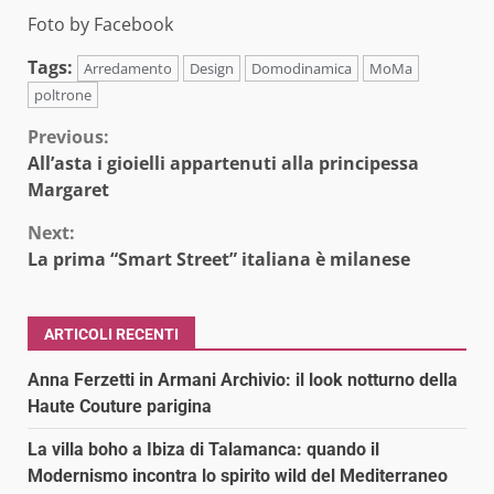
Foto by Facebook
Tags:
Arredamento
Design
Domodinamica
MoMa
poltrone
Continue
Previous:
All’asta i gioielli appartenuti alla principessa
Reading
Margaret
Next:
La prima “Smart Street” italiana è milanese
ARTICOLI RECENTI
Anna Ferzetti in Armani Archivio: il look notturno della
Haute Couture parigina
La villa boho a Ibiza di Talamanca: quando il
Modernismo incontra lo spirito wild del Mediterraneo