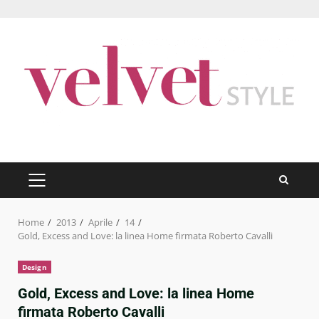
Skip
to
content
PRIMARY
MENU
Home
2013
Aprile
14
Gold, Excess and Love: la linea Home firmata Roberto Cavalli
Design
Gold, Excess and Love: la linea Home
firmata Roberto Cavalli