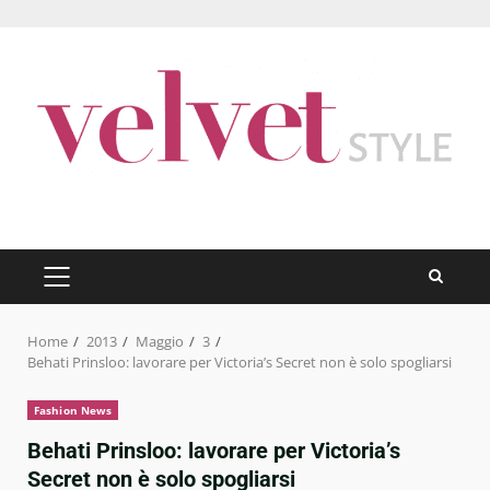
Skip
to
content
PRIMARY
MENU
Home
2013
Maggio
3
Behati Prinsloo: lavorare per Victoria’s Secret non è solo spogliarsi
Fashion News
Behati Prinsloo: lavorare per Victoria’s
Secret non è solo spogliarsi