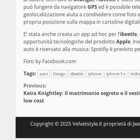
può fungere da navigatore
GPS
ed è possibile tel
geolocalizzazione aiuta a condividere come foto e 
propria posizione sulla mappa in cartoline digitali
E’ stata anche creata un app ad hoc per l’
ibeetle
,
opportunità tecnologiche del prodotto
Apple
. In
auto è riservato alla musica: Spotifiy è previsto p
Foto by Facebook.com
Tags:
auto
Design
iBeetle
iphone
iphone 5 s
Volk
Continue
Previous:
Keira Knightley: il matrimonio segreto e il vest
Reading
low cost
Copyright © 2025 Velvetstyle.it proprietà di Jw