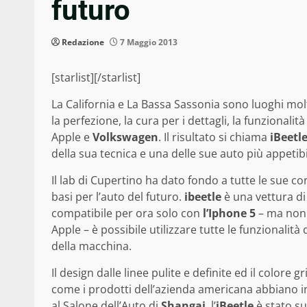
futuro
Redazione
7 Maggio 2013
[starlist][/starlist]
La California e La Bassa Sassonia sono luoghi molt
la perfezione, la cura per i dettagli, la funzionali
Apple e
Volkswagen
. Il risultato si chiama
iBeetl
della sua tecnica e una delle sue auto più appetib
Il lab di Cupertino ha dato fondo a tutte le sue
basi per l’auto del futuro.
ibeetle
è una vettura di
compatibile per ora solo con
l’Iphone 5
– ma non s
Apple – è possibile utilizzare tutte le funzionalit
della macchina.
Il design dalle linee pulite e definite ed il color
come i prodotti dell’azienda americana abbiano i
al Salone dell’Auto di
Shangai
, l’
iBeetle
è stato su