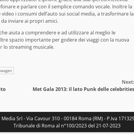
efonare e parlare con il semplice comando vocale. Inoltre la
video i consumi dell’auto sui social media, a trasformare la
 da inviare ai propri amici.
 che aiuta a comprendere e ad utilizzare al meglio le
oltre spazio importante per godere dei viaggi con la nuova
er lo streaming musicale.
swagen
Next
ito
Met Gala 2013: il lato Punk delle celebritie
s Media Srl - Via Cavour 310 - 00184 Roma (RM) - P.Iva 171329
Tribunale di Roma al n°100/2023 del 21-07-2023