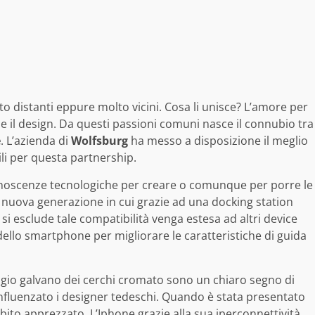
o distanti eppure molto vicini. Cosa li unisce? L’amore per
tà e il design. Da questi passioni comuni nasce il connubio tra
e
. L’azienda di
Wolfsburg
ha messo a disposizione il meglio
ili per questa partnership.
 conoscenze tecnologiche per creare o comunque per porre le
 nuova generazione in cui grazie ad una docking station
i esclude tale compatibilità venga estesa ad altri device
à dello smartphone per migliorare le caratteristiche di guida
e grigio galvano dei cerchi cromato sono un chiaro segno di
nfluenzato i designer tedeschi. Quando è stata presentato
bito apprezzato. L’Iphone grazie alla sua iperconnettività