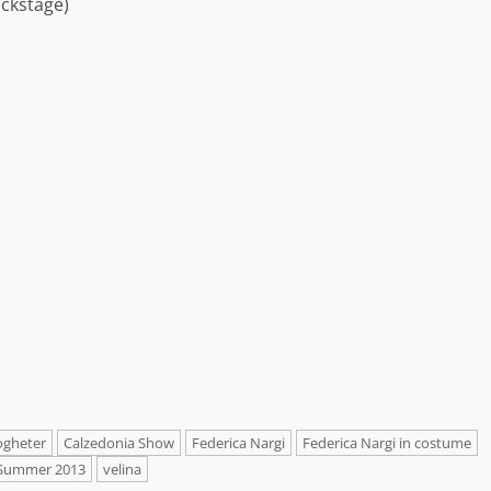
ackstage)
ogheter
Calzedonia Show
Federica Nargi
Federica Nargi in costume
Summer 2013
velina