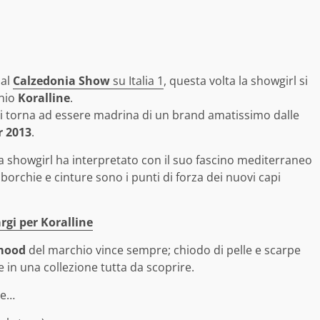
 al
Calzedonia Show
su Italia 1
, questa volta la showgirl si
chio
Koralline
.
gi torna ad essere madrina di un brand amatissimo dalle
 2013
.
la showgirl ha interpretato con il suo fascino mediterraneo
, borchie e cinture sono i punti di forza dei nuovi capi
rgi per Koralline
mood
del marchio vince sempre; chiodo di pelle e scarpe
 in una collezione tutta da scoprire.
ge…