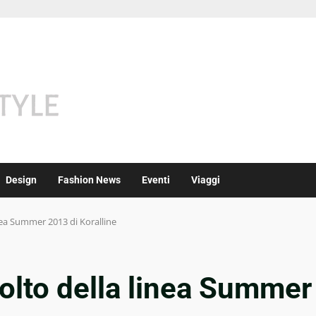
Design
Fashion News
Eventi
Viaggi
inea Summer 2013 di Koralline
volto della linea Summer