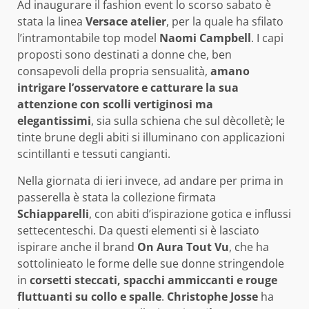
Ad inaugurare il fashion event lo scorso sabato è
stata la linea
Versace atelier
, per la quale ha sfilato
l’intramontabile top model
Naomi Campbell
. I capi
proposti sono destinati a donne che, ben
consapevoli della propria sensualità,
amano
intrigare l’osservatore e catturare la sua
attenzione con scolli vertiginosi ma
elegantissimi
, sia sulla schiena che sul dècolletè; le
tinte brune degli abiti si illuminano con applicazioni
scintillanti e tessuti cangianti.
Nella giornata di ieri invece, ad andare per prima in
passerella è stata la collezione firmata
Schiapparelli
, con abiti d’ispirazione gotica e influssi
settecenteschi. Da questi elementi si è lasciato
ispirare anche il brand
On Aura Tout Vu
, che ha
sottolinieato le forme delle sue donne stringendole
in
corsetti steccati, spacchi ammiccanti e rouge
fluttuanti su collo e spalle
.
Christophe Josse
ha