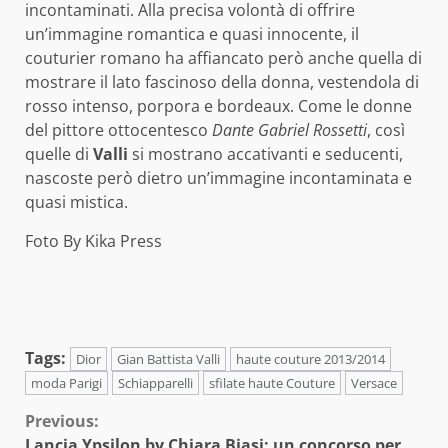
incontaminati. Alla precisa volontà di offrire
un’immagine romantica e quasi innocente, il
couturier romano ha affiancato però anche quella di
mostrare il lato fascinoso della donna, vestendola di
rosso intenso, porpora e bordeaux. Come le donne
del pittore ottocentesco
Dante Gabriel Rossetti
, così
quelle di
Valli
si mostrano accativanti e seducenti,
nascoste però dietro un’immagine incontaminata e
quasi mistica.
Foto By Kika Press
Tags:
Dior
Gian Battista Valli
haute couture 2013/2014
moda Parigi
Schiapparelli
sfilate haute Couture
Versace
Continue
Previous:
Lancia Ypsilon by Chiara Biasi: un concorso per