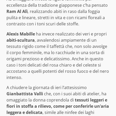
eccellenza della tradizione giapponese c’ha pensato
Ram Al Alì
,
realizzando abiti in raso dalla foggia
pulita e lineare, stretti in vita e con ricami floreali a
contrasto con i toni scuri delle stoffe.
Alexis Mabille
ha invece realizzato dei veri e propri
abiti-scultura
, avvalendosi ampiamente di un
tessuto rigido come il taffettà che, non solo avvolge
il corpo femminile, ma lo racchiude in una sorta di
origami prezioso e delicatissimo. Anche in questo
caso i toni delicati del rosa chiaro e del celeste si
accostano a quelli potenti del rosso fuoco e del nero
intenso.
A chiudere la giornata di ieri l’attesissimo
Gianbattista Valli
che, con i suoi abiti di atelier, ha
omaggiato la donna coprendola di
tessuti leggeri e
fiori in stoffa a rilievo, come per conferirle un’aria
leggera e delicata
, simile alle ninfee dei laghi