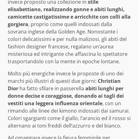
invece proposto una collezione in
stile
elisabettiano, realizzando gonne e abiti lunghi,
camicette castigatissime e arricchite con colli alla
gorgiera
, proprio come quelli indossati dalla
sovrana inglese della Golden Age. Nonostante i
colori delicatissimi e per nulla maliziosi, gli abiti del
fashion designer francese, regalano un’aurea
misteriosa ed intrigante che affascina lo spettatore
trasportandolo con la mente in epoche lontane.
Molto più energiche invece le proposte di uno dei
marchi più illustri di questi due giorni:
Christian
Dior
ha fatto sfilare in passerella
abiti lunghi per
donne decise e coraggiose, donando ai tagli dei
vestiti una leggera influenza orientale
, con un
rimando alle linee dei kimono indossati dai samurai.
Colori sgargianti come il giallo, l’arancio ed il rosso si
alternano ai toni freddi dell’azzurro e del bianco.
Ad omaggiare invece la figura femminile per