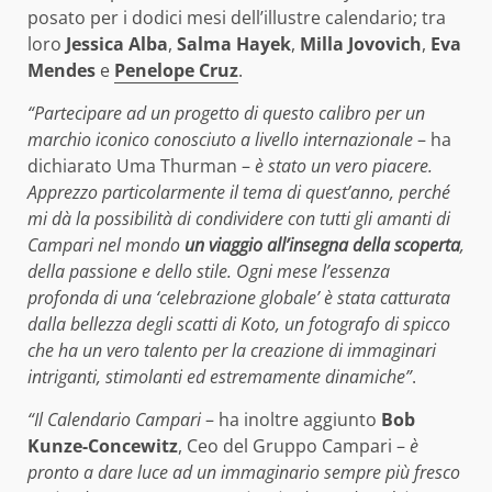
posato per i dodici mesi dell’illustre calendario; tra
loro
Jessica Alba
,
Salma Hayek
,
Milla Jovovich
,
Eva
Mendes
e
Penelope Cruz
.
“Partecipare ad un progetto di questo calibro per un
marchio iconico conosciuto a livello internazionale
– ha
dichiarato Uma Thurman –
è stato un vero piacere.
Apprezzo particolarmente il tema di quest’anno, perché
mi dà la possibilità di condividere con tutti gli amanti di
Campari nel mondo
un viaggio all’insegna della scoperta
,
della passione e dello stile. Ogni mese l’essenza
profonda di una ‘celebrazione globale’ è stata catturata
dalla bellezza degli scatti di Koto, un fotografo di spicco
che ha un vero talento per la creazione di immaginari
intriganti, stimolanti ed estremamente dinamiche”
.
“Il Calendario Campari
– ha inoltre aggiunto
Bob
Kunze-Concewitz
, Ceo del Gruppo Campari –
è
pronto a dare luce ad un immaginario sempre più fresco