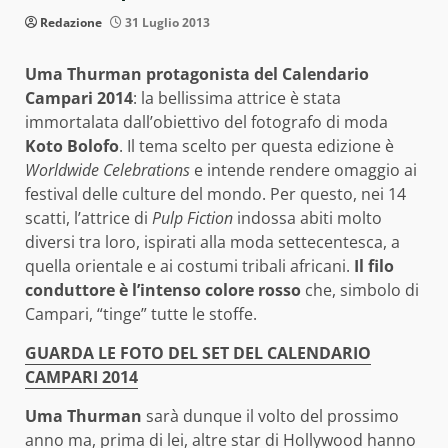
Redazione
31 Luglio 2013
Uma Thurman protagonista del Calendario
Campari 2014
: la bellissima attrice è stata
immortalata dall’obiettivo del fotografo di moda
Koto Bolofo
. Il tema scelto per questa edizione è
Worldwide Celebrations
e intende rendere omaggio ai
festival delle culture del mondo. Per questo, nei 14
scatti, l’attrice di
Pulp Fiction
indossa abiti molto
diversi tra loro, ispirati alla moda settecentesca, a
quella orientale e ai costumi tribali africani.
Il filo
conduttore è l’intenso colore rosso
che, simbolo di
Campari, “tinge” tutte le stoffe.
GUARDA LE FOTO DEL SET DEL CALENDARIO
CAMPARI 2014
Uma Thurman
sarà dunque il volto del prossimo
anno ma, prima di lei, altre star di Hollywood hanno