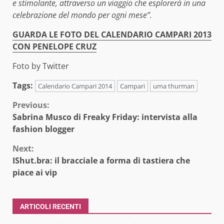
e stimolante, attraverso un viaggio che esplorerà in una
celebrazione del mondo per ogni mese”.
GUARDA LE FOTO DEL CALENDARIO CAMPARI 2013
CON PENELOPE CRUZ
Foto by Twitter
Tags:
Calendario Campari 2014
Campari
uma thurman
Continue
Previous:
Sabrina Musco di Freaky Friday: intervista alla
Reading
fashion blogger
Next:
IShut.bra: il bracciale a forma di tastiera che
piace ai vip
ARTICOLI RECENTI