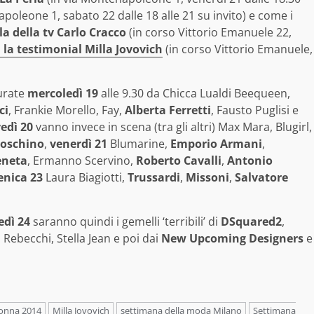
poleone 1, sabato 22 dalle 18 alle 21 su invito) e come i
lla della tv Carlo Cracco
(in corso Vittorio Emanuele 22,
 la testimonial Milla Jovovich
(in corso Vittorio Emanuele,
gurate
mercoledì 19
alle 9.30 da Chicca Lualdi Beequeen,
ci
, Frankie Morello, Fay,
Alberta Ferretti
, Fausto Puglisi e
edì 20
vanno invece in scena (tra gli altri) Max Mara, Blugirl,
oschino
,
venerdì 21
Blumarine,
Emporio Armani
,
eneta
, Ermanno Scervino,
Roberto Cavalli
,
Antonio
nica 23
Laura Biagiotti,
Trussardi
,
Missoni
,
Salvatore
edì 24
saranno quindi i gemelli ‘terribili’ di
DSquared2
,
Rebecchi, Stella Jean e poi dai
New Upcoming Designers
e
onna 2014
Milla Jovovich
settimana della moda Milano
Settimana