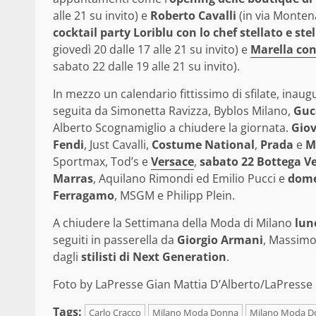
alle 21 su invito) e
Roberto Cavalli
(in via Montena
cocktail party Loriblu con lo chef stellato e ste
giovedì 20 dalle 17 alle 21 su invito) e
Marella con
sabato 22 dalle 19 alle 21 su invito).
In mezzo un calendario fittissimo di sfilate, inau
seguita da Simonetta Ravizza, Byblos Milano,
Guc
Alberto Scognamiglio a chiudere la giornata.
Giov
Fendi
, Just Cavalli,
Costume National
,
Prada
e
M
Sportmax, Tod’s e
Versace
,
sabato 22 Bottega V
Marras
, Aquilano Rimondi ed Emilio Pucci e
dome
Ferragamo
, MSGM e Philipp Plein.
A chiudere la Settimana della Moda di Milano
lun
seguiti in passerella da
Giorgio Armani
, Massimo 
dagli
stilisti di Next Generation
.
Foto by LaPresse Gian Mattia D’Alberto/LaPresse
Tags:
Carlo Cracco
Milano Moda Donna
Milano Moda D