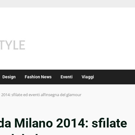
Design
Fashion News
Eventi
Viaggi
014: sfilate ed eventi all’insegna del glamour
a Milano 2014: sfilate