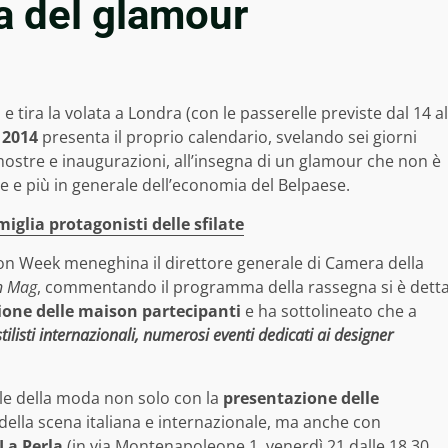
na del glamour
 e tira la volata a Londra (con le passerelle previste dal 14 al
 2014
presenta il proprio calendario, svelando sei giorni
mostre e inaugurazioni, all’insegna di un glamour che non è
re e più in generale dell’economia del Belpaese.
glia protagonisti delle sfilate
ion Week meneghina il direttore generale di Camera della
n Mag
, commentando il programma della rassegna si è dett
ione delle maison partecipanti
e ha sottolineato che a
 stilisti internazionali, numerosi eventi dedicati ai designer
le della moda non solo con la
presentazione delle
i della scena italiana e internazionale, ma anche con
La Perla
(in via Montenapoleone 1, venerdì 21 dalle 18.30