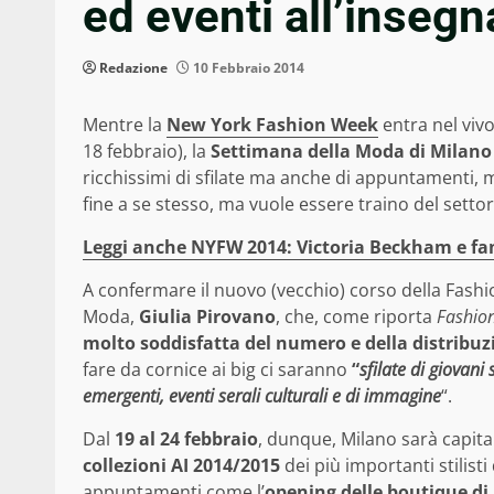
ed eventi all’inseg
Redazione
10 Febbraio 2014
Mentre la
New York Fashion Week
entra nel vivo
18 febbraio), la
Settimana della Moda di Milano
ricchissimi di sfilate ma anche di appuntamenti, 
fine a se stesso, ma vuole essere traino del setto
Leggi anche NYFW 2014: Victoria Beckham e fami
A confermare il nuovo (vecchio) corso della Fash
Moda,
Giulia Pirovano
, che, come riporta
Fashio
molto soddisfatta del numero e della distribuz
fare da cornice ai big ci saranno
“
sfilate di giovani
emergenti, eventi serali culturali e di immagine
“.
Dal
19 al 24 febbraio
, dunque, Milano sarà capita
collezioni AI 2014/2015
dei più importanti stilist
appuntamenti come l’
opening delle boutique di 