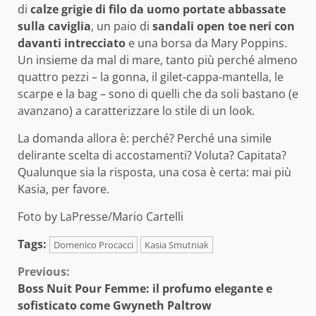
di
calze grigie di filo da uomo portate abbassate
sulla caviglia
, un paio di
sandali open toe neri con
davanti intrecciato
e una borsa da Mary Poppins.
Un insieme da mal di mare, tanto più perché almeno
quattro pezzi – la gonna, il gilet-cappa-mantella, le
scarpe e la bag – sono di quelli che da soli bastano (e
avanzano) a caratterizzare lo stile di un look.
La domanda allora è: perché? Perché una simile
delirante scelta di accostamenti? Voluta? Capitata?
Qualunque sia la risposta, una cosa è certa: mai più
Kasia, per favore.
Foto by LaPresse/Mario Cartelli
Tags:
Domenico Procacci
Kasia Smutniak
Continue
Previous:
Boss Nuit Pour Femme: il profumo elegante e
Reading
sofisticato come Gwyneth Paltrow