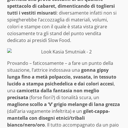
spettacolo di cabaret, dimenticando di togliersi
tutti i vestiti misurati
: diversamente infatti non si
spiegherebbe l’accozzaglia di materiali, volumi,
colori e stampe con il quale è stata vista girare
oziosamente tra gli stand del punto vendita
dedicato ai presidi Slow Food.
Provando – faticosamente – a fare un punto della
situazione, l’attrice indossava una
gonna gipsy
lunga fino a metà polpaccio, svasata, in tessuto
lucido a stampa psichedelica e dai colori accesi
,
una
camicetta dalla fantasia non meglio
precisata
(forse fiori?) di tonalità scura, un
maglione scollo a ‘V’ grigio melange di lana grezza
(dall’aria vagamente infeltrita) e un
gilet-cappa-
mantella con disegni etnici/tribali
bianco/nero/oro
. Il tutto accompagnato da un paio