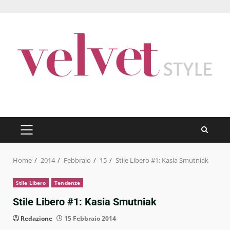
Skip
to
content
PRIMARY
MENU
Home
2014
Febbraio
15
Stile Libero #1: Kasia Smutniak
Stile Libero
Tendenze
Stile Libero #1: Kasia Smutniak
Redazione
15 Febbraio 2014