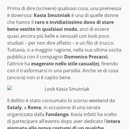
Prima di dire (scrivere) qualsiasi cosa, una premessa
è doverosa:
Kasia Smutniak
è una di quelle donne
che hanno il
raro e invidiatissimo dono di stare
bene vestite in qualsiasi modo
, anzi di essere
quasi ancora più belle e sensuali con look poco
studiati – per non dire affatto – e un filo di trucco.
Tuttavia, o a maggior ragione, nella sua ultima uscita
pubblica con il compagno
Domenico Procacci
,
l’attrice ha
esagerato nello stile casual(e)
, finendo
con il trasformarsi in una parodia. Anche se di cosa
(ancora) non si è capito bene.
Il delitto è stato consumato lo scorso weekend da
Eataly
, a
Roma
, in occasione di una serata
organizzata dalla
Fandango
. Kasia infatti ha scelto
di partecipare all’evento dopo aver dedicato l’
intera
giornata alla prova costumi di un qualche