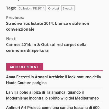
Tags:
Collezioni PE 2014
Orologi
Swatch
Continue
Previous:
Stradivarius Estate 2014: bianco e stile non
Reading
convenzionale
Next:
Cannes 2014: In & Out sul red carpet della
cerimonia di apertura
ARTICOLI RECENTI
Anna Ferzetti in Armani Archivio: il look notturno della
Haute Couture parigina
La villa boho a Ibiza di Talamanca: quando il
Modernismo incontra lo spirito wild del Mediterraneo
Antinori Art Project: come una cantina toscana di 600