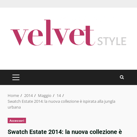
Skip
to
content
PRIMARY
MENU
Home
2014
Maggio
14
Swatch Estate 2014: la nuova collezione è ispirata alla jungla
urbana
Accessori
Swatch Estate 2014: la nuova collezione è