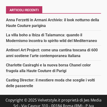
ARTICOLI RECENTI
Anna Ferzetti in Armani Archivio: il look notturno della
Haute Couture parigina
La villa boho a Ibiza di Talamanca: quando il
Modernismo incontra lo spirito wild del Mediterraneo
Antinori Art Project: come una cantina toscana di 600
anni sostiene l’arte contemporanea italiana
Charlotte Casiraghi e la nuova borsa Chanel color
fragola alla Haute Couture di Parigi
Casting Director: il mestiere moda che sceglie i volti
delle passerelle
Copyright © 2025 Velvetstyle.it proprietà di Jws Media
Srl - Via Cavour 310 - 00184 Roma (RM) - P.Iva