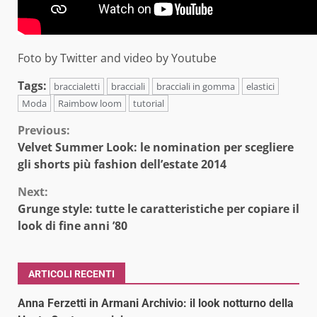
Foto by Twitter and video by Youtube
Tags:
braccialetti
bracciali
bracciali in gomma
elastici
Moda
Raimbow loom
tutorial
Continue
Previous:
Velvet Summer Look: le nomination per scegliere
Reading
gli shorts più fashion dell’estate 2014
Next:
Grunge style: tutte le caratteristiche per copiare il
look di fine anni ’80
ARTICOLI RECENTI
Anna Ferzetti in Armani Archivio: il look notturno della