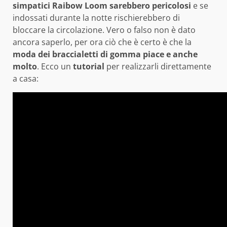
simpatici Raibow Loom sarebbero pericolosi
e se
indossati durante la notte rischierebbero di
bloccare la circolazione. Vero o falso non è dato
ancora saperlo, per ora ciò che è certo è che la
moda dei braccialetti di gomma piace e anche
molto
. Ecco un
tutorial
per realizzarli direttamente
a casa: