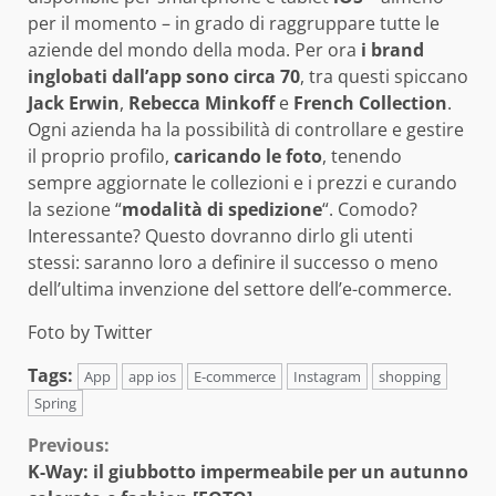
per il momento – in grado di raggruppare tutte le
aziende del mondo della moda. Per ora
i brand
inglobati dall’app sono circa 70
, tra questi spiccano
Jack Erwin
,
Rebecca Minkoff
e
French Collection
.
Ogni azienda ha la possibilità di controllare e gestire
il proprio profilo,
caricando le foto
, tenendo
sempre aggiornate le collezioni e i prezzi e curando
la sezione “
modalità di spedizione
“. Comodo?
Interessante? Questo dovranno dirlo gli utenti
stessi: saranno loro a definire il successo o meno
dell’ultima invenzione del settore dell’e-commerce.
Foto by Twitter
Tags:
App
app ios
E-commerce
Instagram
shopping
Spring
Continue
Previous:
K-Way: il giubbotto impermeabile per un autunno
Reading