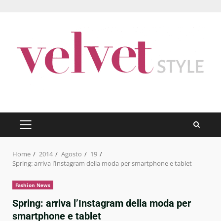
Skip
to
content
PRIMARY
MENU
Home
2014
Agosto
19
Spring: arriva l’Instagram della moda per smartphone e tablet
Fashion News
Spring: arriva l’Instagram della moda per
smartphone e tablet