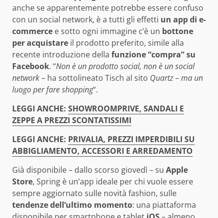
anche se apparentemente potrebbe essere confuso
con un social network, è a tutti gli effetti
un app di e-
commerce
e sotto ogni immagine c’è un
bottone
per acquistare
il prodotto preferito, simile alla
recente introduzione della
funzione “compra” su
Facebook
. “
Non è un prodotto social, non è un social
network
– ha sottolineato Tisch al sito
Quartz
–
ma un
luogo per fare shopping
“.
LEGGI ANCHE:
SHOWROOMPRIVE, SANDALI E
ZEPPE A PREZZI SCONTATISSIMI
LEGGI ANCHE:
PRIVALIA, PREZZI IMPERDIBILI SU
ABBIGLIAMENTO, ACCESSORI E ARREDAMENTO
Già disponibile – dallo scorso giovedì – su
Apple
Store
, Spring è un’app ideale per chi vuole essere
sempre aggiornato sulle novità fashion, sulle
tendenze dell’ultimo momento
: una piattaforma
disponibile per smartphone e tablet
iOS
– almeno