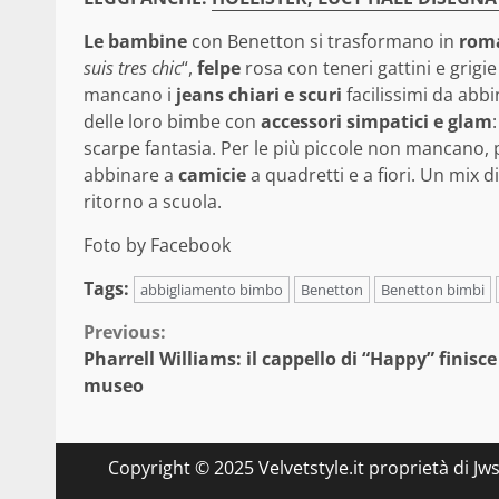
Le bambine
con Benetton si trasformano in
roma
suis tres chic
“,
felpe
rosa con teneri gattini e grigi
mancano i
jeans chiari e scuri
facilissimi da abb
delle loro bimbe con
accessori simpatici e glam
scarpe fantasia. Per le più piccole non mancano, p
abbinare a
camicie
a quadretti e a fiori. Un mix d
ritorno a scuola.
Foto by Facebook
Tags:
abbigliamento bimbo
Benetton
Benetton bimbi
Continue
Previous:
Pharrell Williams: il cappello di “Happy” finisce
Reading
museo
Copyright © 2025 Velvetstyle.it proprietà di Jw