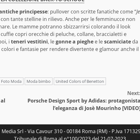
ntiche principesse
: pullover con scritte fanatiche come “
Je
e con tante stelline in rilievo. Anche per le femminucce non
inare. Le mamme potranno sbizzarrirsi colorando il look
: cuffie copri orecchie di peluche, collane, braccialetti e
oi, i
teneri vestitini
, le
gonne a pieghe
e le
scamiciate
da
i colori e fantasie per rendere divertente e glamour anche il
Foto Moda
Moda bimbo
United Colors of Benetton
Next
 al
Porsche Design Sport by Adidas: protagonist
l’eleganza di Josè Mourinho [VIDEO
s Media Srl - Via Cavour 310 - 00184 Roma (RM) - P.Iva 171329
Tribunale di Roma al n°100/2023 del 21-07-2023