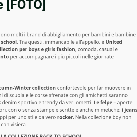
e [FOTO]
sono molti i brand di abbigliamento per bambini e bambine
o school
. Tra questi, immancabile all’appello, è
United
llection per boys e girls fashion
, comoda, casual e
ento
per accompagnare i più piccoli nelle giornate
tumn-Winter collection
confortevole per far muovere in
hi di scuola e le corse sfrenate con gli amichetti saranno
 denim sportivo e trendy da veri ometti.
Le felpe
– aperte
olori, con o senza stampe e scritte e anche mimetiche;
i jean
appi per uno stile da vero
rocker
. Nella collezione boy non
 con visiera.
A LA COLLEZIONE BACK-TO-SCHOOL