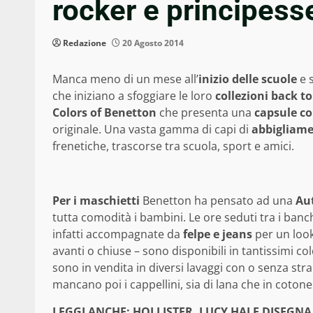
rocker e principess
Redazione
20 Agosto 2014
Manca meno di un mese all’
inizio delle scuole
e 
che iniziano a sfoggiare le loro
collezioni back t
Colors of Benetton
che presenta una
capsule co
originale. Una vasta gamma di capi di
abbigliam
frenetiche, trascorse tra scuola, sport e amici.
Per i maschietti
Benetton ha pensato ad una
Au
tutta comodità i bambini. Le ore seduti tra i banc
infatti accompagnate da
felpe e jeans
per un look
avanti o chiuse – sono disponibili in tantissimi c
sono in vendita in diversi lavaggi con o senza str
mancano poi i cappellini, sia di lana che in cotone
LEGGI ANCHE:
HOLLISTER, LUCY HALE DISEGN