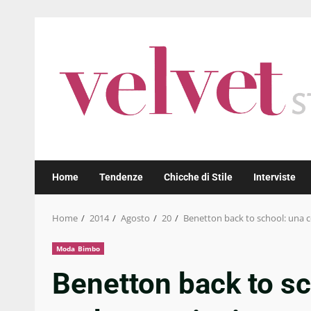
Skip
to
content
Home
Tendenze
Chicche di Stile
Interviste
Home
2014
Agosto
20
Benetton back to school: una c
Moda Bimbo
Benetton back to sc