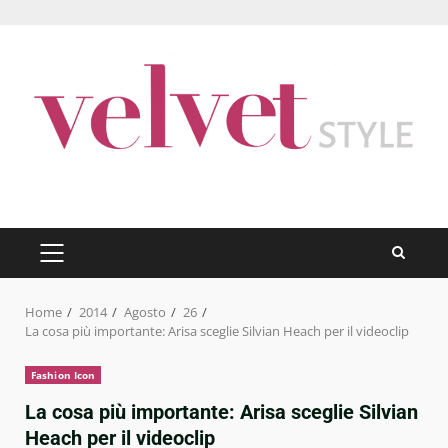
Skip
to
content
PRIMARY
MENU
Home
2014
Agosto
26
La cosa più importante: Arisa sceglie Silvian Heach per il videoclip
Fashion Icon
La cosa più importante: Arisa sceglie Silvian
Heach per il videoclip