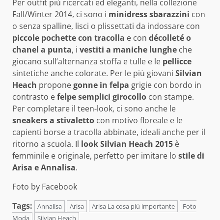
Per outfit più ricercati ed eleganti, nella collezione
Fall/Winter 2014, ci sono i
minidress sbarazzini
con
o senza spalline, lisci o plissettati da indossare con
piccole pochette con tracolla
e con
décolleté o
chanel a punta
, i
vestiti a maniche lunghe
che
giocano sull’alternanza stoffa e tulle e le
pellicce
sintetiche anche colorate. Per le più giovani
Silvian
Heach
propone
gonne in felpa
grigie con bordo in
contrasto e
felpe semplici girocollo
con stampe.
Per completare il teen-look, ci sono anche le
sneakers a stivaletto
con motivo floreale e le
capienti borse a tracolla abbinate, ideali anche per il
ritorno a scuola. Il
look Silvian Heach 2015
è
femminile e originale, perfetto per imitare lo
stile di
Arisa e Annalisa
.
Foto by Facebook
Tags:
Annalisa
Arisa
Arisa La cosa più importante
Foto
Moda
Silvian Heach