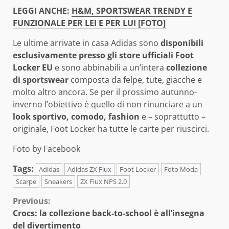
LEGGI ANCHE:
H&M, SPORTSWEAR TRENDY E
FUNZIONALE PER LEI E PER LUI [FOTO]
Le ultime arrivate in casa Adidas sono
disponibili
esclusivamente presso gli store ufficiali Foot
Locker EU
e sono abbinabili a un’intera
collezione
di sportswear
composta da felpe, tute, giacche e
molto altro ancora. Se per il prossimo autunno-
inverno l’obiettivo è quello di non rinunciare a un
look sportivo, comodo, fashion
e – soprattutto –
originale, Foot Locker ha tutte le carte per riuscirci.
Foto by Facebook
Tags:
Adidas
Adidas ZX Flux
Foot Locker
Foto Moda
Scarpe
Sneakers
ZX Flux NPS 2.0
Continue
Previous:
Crocs: la collezione back-to-school è all’insegna
Reading
del divertimento