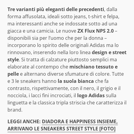
Tre varianti più eleganti delle precedenti
, dalla
forma affusolata, ideali sotto jeans, t-shirt e felpa,
ma interessanti anche se indossate sotto ad una
giacca e una camicia. Le nuove
ZX Flux NPS 2.0
–
disponibili sia per l’uomo che per la donna –
incorporano lo spirito delle originali Adidas ma lo
rinnovano, inserendo nella loro linea
design e street
style
. Si tratta di calzature piuttosto semplici ma
elaborate al contempo che
mischiano tessuto e
pelle
e alternano diverse sfumature di colore. Tutte
e 3 le sneakers hanno
la suola bianca
che fa
contrasto, rispettivamente, con il nero, il grigio e il
nocciola, i lacci fini incrociati, il
logo Adidas
sulla
linguetta e la classica tripla striscia che caratterizza il
brand.
LEGGI ANCHE:
DIADORA E HAPPINESS INSIEME,
ARRIVANO LE SNEAKERS STREET STYLE [FOTO]