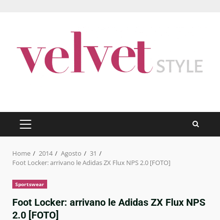
Skip
to
content
PRIMARY
MENU
Home
2014
Agosto
31
Foot Locker: arrivano le Adidas ZX Flux NPS 2.0 [FOTO]
Sportswear
Foot Locker: arrivano le Adidas ZX Flux NPS
2.0 [FOTO]