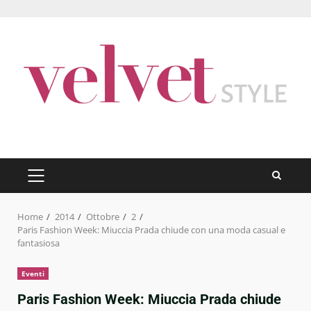
Skip
to
content
PRIMARY
MENU
Home
2014
Ottobre
2
Paris Fashion Week: Miuccia Prada chiude con una moda casual e
fantasiosa
Eventi
Paris Fashion Week: Miuccia Prada chiude