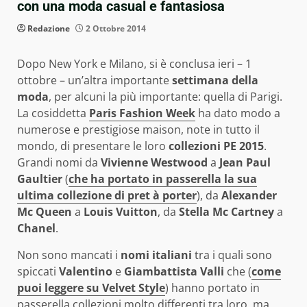
con una moda casual e fantasiosa
Redazione
2 Ottobre 2014
Dopo New York e Milano, si è conclusa ieri – 1
ottobre – un’altra importante
settimana della
moda
, per alcuni la più importante: quella di Parigi.
La cosiddetta
Paris Fashion Week
ha dato modo a
numerose e prestigiose maison, note in tutto il
mondo, di presentare le loro
collezioni PE 2015
.
Grandi nomi da
Vivienne Westwood
a
Jean Paul
Gaultier
(
che ha portato in passerella la sua
ultima collezione di pret à porter
), da
Alexander
Mc Queen
a
Louis Vuitton
, da
Stella Mc Cartney
a
Chanel
.
Non sono mancati i
nomi italiani
tra i quali sono
spiccati
Valentino
e
Giambattista Valli
che (
come
puoi leggere su Velvet Style
) hanno portato in
passerella collezioni molto differenti tra loro, ma