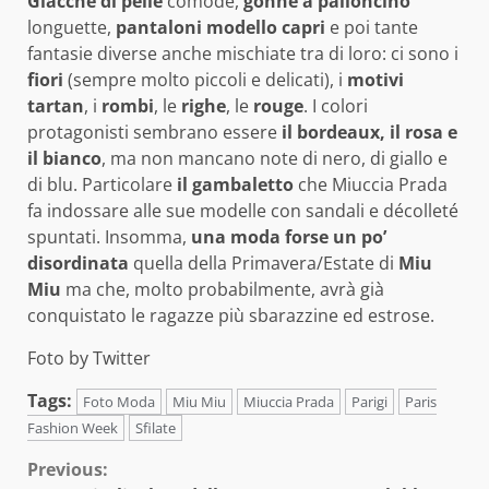
Giacche di pelle
comode,
gonne a palloncino
longuette,
pantaloni modello capri
e poi tante
fantasie diverse anche mischiate tra di loro: ci sono i
fiori
(sempre molto piccoli e delicati), i
motivi
tartan
, i
rombi
, le
righe
, le
rouge
. I colori
protagonisti sembrano essere
il bordeaux, il rosa e
il bianco
, ma non mancano note di nero, di giallo e
di blu. Particolare
il gambaletto
che Miuccia Prada
fa indossare alle sue modelle con sandali e décolleté
spuntati. Insomma,
una moda forse un po’
disordinata
quella della Primavera/Estate di
Miu
Miu
ma che, molto probabilmente, avrà già
conquistato le ragazze più sbarazzine ed estrose.
Foto by Twitter
Tags:
Foto Moda
Miu Miu
Miuccia Prada
Parigi
Paris
Fashion Week
Sfilate
Continue
Previous: