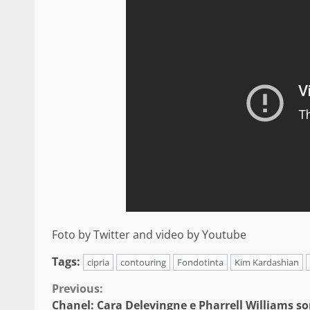
Foto by Twitter and video by Youtube
Tags:
cipria
contouring
Fondotinta
Kim Kardashian
Continue
Previous:
Chanel: Cara Delevingne e Pharrell Williams s