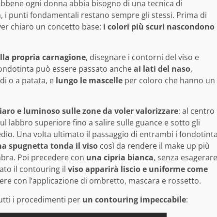
ebbene ogni donna abbia bisogno di una tecnica di
, i punti fondamentali restano sempre gli stessi. Prima di
aver chiaro un concetto base:
i colori più scuri nascondono
ella propria carnagione
, disegnare i contorni del viso e
 fondotinta può essere passato anche
ai lati del naso
,
di o a patata, e
lungo le mascelle
per coloro che hanno un
aro e luminoso sulle zone da voler valorizzare
: al centro
sul labbro superiore fino a salire sulle guance e sotto gli
. Una volta ultimato il passaggio di entrambi i fondotint
 spugnetta tonda il viso
così da rendere il make up più
mbra. Poi precedere con
una cipria bianca
, senza esagerar
to il contouring il
viso apparirà liscio e uniforme come
ere con l’applicazione di ombretto, mascara e rossetto.
tti i procedimenti per
un contouring impeccabile
: