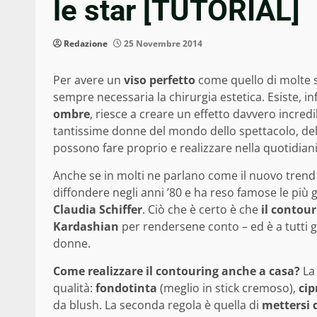
le star [TUTORIAL]
Redazione
25 Novembre 2014
Per avere un
viso perfetto
come quello di molte st
sempre necessaria la chirurgia estetica. Esiste, in
ombre
, riesce a creare un effetto davvero incredib
tantissime donne del mondo dello spettacolo, del
possono fare proprio e realizzare nella quotidiani
Anche se in molti ne parlano come il nuovo tren
diffondere negli anni ’80 e ha reso famose le più
Claudia Schiffer
. Ciò che è certo è che
il contour
Kardashian
per rendersene conto – ed è a tutti gl
donne.
Come realizzare il contouring anche a casa?
La 
qualità:
fondotinta
(meglio in stick cremoso),
cip
da blush. La seconda regola è quella di
mettersi 