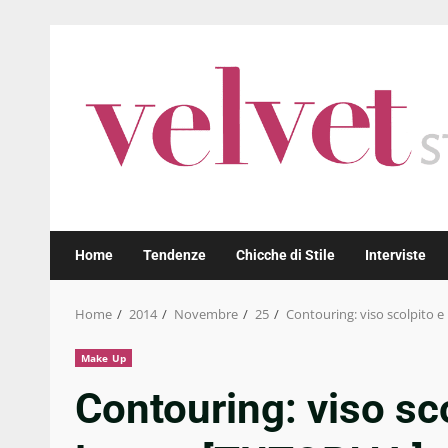
Skip
to
content
Home
Tendenze
Chicche di Stile
Interviste
Home
2014
Novembre
25
Contouring: viso scolpito 
Make Up
Contouring: viso s