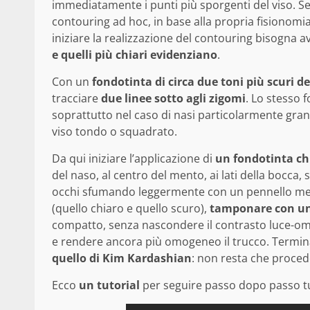
immediatamente i punti più sporgenti del viso. S
contouring ad hoc, in base alla propria fisionomia
iniziare la realizzazione del contouring bisogna 
e quelli più chiari evidenziano
.
Con un
fondotinta di circa due toni più scuri d
tracciare
due linee sotto agli zigomi
. Lo stesso
soprattutto nel caso di nasi particolarmente gran
viso tondo o squadrato.
Da qui iniziare l’applicazione di
un fondotinta chi
del naso, al centro del mento, ai lati della bocca, 
occhi sfumando leggermente con un pennello medio
(quello chiaro e quello scuro),
tamponare con una
compatto, senza nascondere il contrasto luce-o
e rendere ancora più omogeneo il trucco. Termina
quello di Kim Kardashian
: non resta che proced
Ecco
un tutorial
per seguire passo dopo passo tu