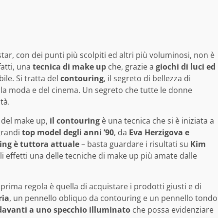
ar, con dei punti più scolpiti ed altri più voluminosi, non è
fatti, una
tecnica di make up
che, grazie a
giochi di luci ed
ile. Si tratta del
contouring
, il segreto di bellezza di
la moda e del cinema. Un segreto che tutte le donne
tà.
d del make up,
il contouring
è una tecnica che si è iniziata a
 grandi
top model degli anni ’90
, da
Eva Herzigova e
ing è tuttora attuale
– basta guardare i risultati su
Kim
i effetti una delle tecniche di make up più amate dalle
prima regola è quella di acquistare i prodotti giusti e di
ria
, un pennello obliquo da contouring e un pennello tondo
davanti a uno specchio illuminato
che possa evidenziare