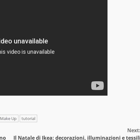
Make Up
tutorial
Next
ono
Il Natale di Ikea: decorazioni, illuminazioni e tessil