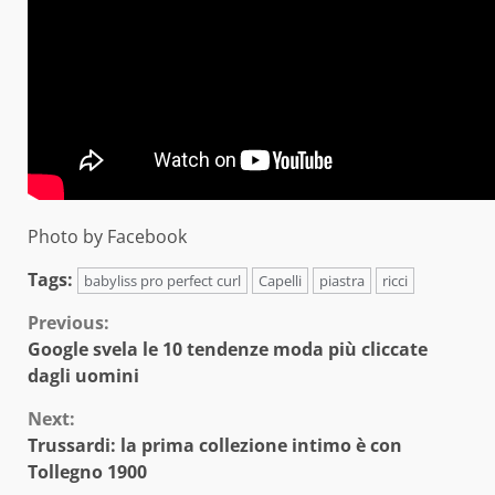
Photo by Facebook
Tags:
babyliss pro perfect curl
Capelli
piastra
ricci
Continue
Previous:
Google svela le 10 tendenze moda più cliccate
Reading
dagli uomini
Next:
Trussardi: la prima collezione intimo è con
Tollegno 1900