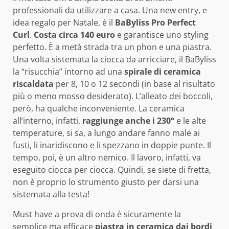
professionali da utilizzare a casa. Una new entry, e
idea regalo per Natale, è il
BaByliss Pro Perfect
Curl
.
Costa circa 140 euro
e garantisce uno styling
perfetto. È a metà strada tra un phon e una piastra.
Una volta sistemata la ciocca da arricciare, il BaByliss
la “risucchia” intorno ad una
spirale di ceramica
riscaldata
per 8, 10 o 12 secondi (in base al risultato
più o meno mosso desiderato). L’alleato dei boccoli,
però, ha qualche inconveniente. La ceramica
all’interno, infatti,
raggiunge anche i 230°
e le alte
temperature, si sa, a lungo andare fanno male ai
fusti, li inaridiscono e li spezzano in doppie punte. Il
tempo, poi, è un altro nemico. Il lavoro, infatti, va
eseguito ciocca per ciocca. Quindi, se siete di fretta,
non è proprio lo strumento giusto per darsi una
sistemata alla testa!
Must have a prova di onda è sicuramente la
semplice ma efficace
piastra in ceramica dai bordi