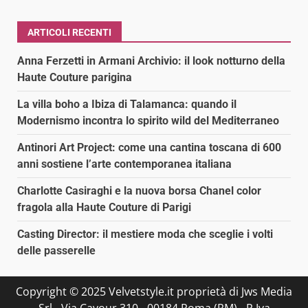
ARTICOLI RECENTI
Anna Ferzetti in Armani Archivio: il look notturno della
Haute Couture parigina
La villa boho a Ibiza di Talamanca: quando il
Modernismo incontra lo spirito wild del Mediterraneo
Antinori Art Project: come una cantina toscana di 600
anni sostiene l’arte contemporanea italiana
Charlotte Casiraghi e la nuova borsa Chanel color
fragola alla Haute Couture di Parigi
Casting Director: il mestiere moda che sceglie i volti
delle passerelle
Copyright © 2025 Velvetstyle.it proprietà di Jws Media
Srl - Via Cavour 310 - 00184 Roma (RM) - P.Iva