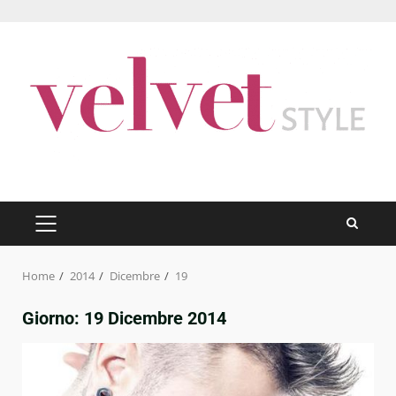
Skip
to
content
PRIMARY
MENU
Home
2014
Dicembre
19
Giorno:
19 Dicembre 2014