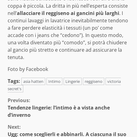
coppa è piccola. La dritta in più nell’esperta consiste
nell’
allacciare il reggiseno ai gancini più larghi
. I
continui lavaggi in lavatrice inevitabilmente tendono
a fare perdere elasticità i tessuti (un po’ come
accade con i jeans che “cedono”). In questo modo,
una volta diventato più “comodo”, si potrà chiudere
al gancio più stretto e continuare ad assicurare la
tenuta.
Foto by Facebook
Tags:
asia hatten
Intimo
Lingerie
reggiseno
victoria
secret's
Continue
Previous:
Tendenze lingerie: l’intimo è a vista anche
Reading
d’inverno
Next:
Ugg: come sceglierli e abbinarli. A ciascuna il suo