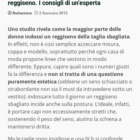
reggiseno. I consigli di un’esperta
Redazione
2 Gennaio 2015
Uno studio rivela come la maggior parte delle
donne indossi un reggiseno della taglia sbagliata
.
In effetti, non è così semplice azzeccare misura,
coppa e modello, soprattutto perché ogni casa di
moda propone linee che vestono in modo
differente. Eppure, capire quali sono i numeri giusti
fa la differenza e
non si tratta di una questione
puramente estetica
(sebbene un seno schiacciato o
strabordante non sia il must da intravedere sotto un
vestito): indossare tutto il giorno un reggiseno
sbagliato incide anche sulla postura. L’ideale, infatti,
è portare capi non eccessivamente stretti che,
sostenendo il peso del seno, aiutino la schiena a
mantenersi dritta.
Ma le taglie sono insidiose e una IV b si confonde