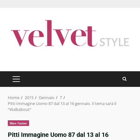
Skip
to
content
PRIMARY
MENU
Home
2015
Gennaio
7
Pitti Immagine Uomo 87 dal 13 al 16 gennaio. Il tema sarà il
“Walkabout”
Man factor
Pitti Immagine Uomo 87 dal 13 al 16