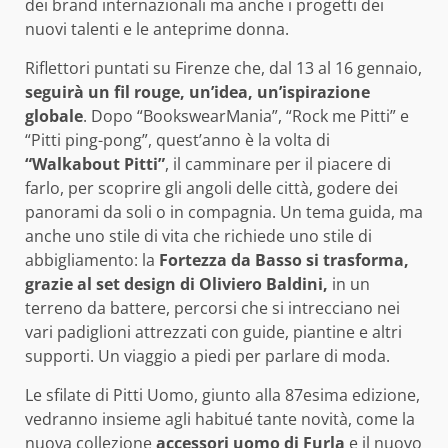
dei brand internazionali ma anche i progetti dei
nuovi talenti e le anteprime donna.
Riflettori puntati su Firenze che, dal 13 al 16 gennaio,
seguirà un fil rouge, un’idea, un’ispirazione
globale
. Dopo “BookswearMania”, “Rock me Pitti” e
“Pitti ping-pong”, quest’anno è la volta di
“Walkabout Pitti”
, il camminare per il piacere di
farlo, per scoprire gli angoli delle città, godere dei
panorami da soli o in compagnia. Un tema guida, ma
anche uno stile di vita che richiede uno stile di
abbigliamento: la
Fortezza da Basso si trasforma,
grazie al set design di Oliviero Baldini,
in un
terreno da battere, percorsi che si intrecciano nei
vari padiglioni attrezzati con guide, piantine e altri
supporti. Un viaggio a piedi per parlare di moda.
Le sfilate di Pitti Uomo, giunto alla 87esima edizione,
vedranno insieme agli habitué tante novità, come la
nuova collezione
accessori uomo di Furla
e il nuovo