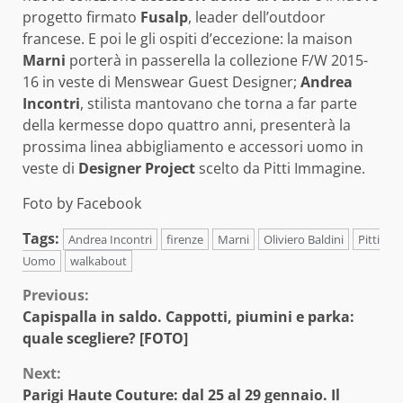
progetto firmato
Fusalp
, leader dell’outdoor
francese. E poi le gli ospiti d’eccezione: la maison
Marni
porterà in passerella la collezione F/W 2015-
16 in veste di Menswear Guest Designer;
Andrea
Incontri
, stilista mantovano che torna a far parte
della kermesse dopo quattro anni, presenterà la
prossima linea abbigliamento e accessori uomo in
veste di
Designer Project
scelto da Pitti Immagine.
Foto by Facebook
Tags:
Andrea Incontri
firenze
Marni
Oliviero Baldini
Pitti
Uomo
walkabout
Continue
Previous:
Capispalla in saldo. Cappotti, piumini e parka:
Reading
quale scegliere? [FOTO]
Next:
Parigi Haute Couture: dal 25 al 29 gennaio. Il