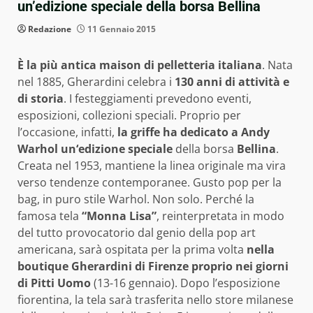
un’edizione speciale della borsa Bellina
Redazione
11 Gennaio 2015
È la più antica maison di pelletteria italiana
. Nata
nel 1885, Gherardini celebra i
130 anni di attività e
di storia
. I festeggiamenti prevedono eventi,
esposizioni, collezioni speciali. Proprio per
l’occasione, infatti,
la griffe ha dedicato a Andy
Warhol un‘edizione speciale
della borsa
Bellina
.
Creata nel 1953, mantiene la linea originale ma vira
verso tendenze contemporanee. Gusto pop per la
bag, in puro stile Warhol. Non solo. Perché la
famosa tela
“Monna Lisa”
, reinterpretata in modo
del tutto provocatorio dal genio della pop art
americana, sarà ospitata per la prima volta
nella
boutique Gherardini di Firenze proprio nei giorni
di Pitti Uomo
(13-16 gennaio). Dopo l’esposizione
fiorentina, la tela sarà trasferita nello store milanese