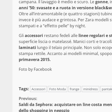
campana. Il lavaggio è medio e scuro. Le
gonne
, 
anni ’50: svasate e a ruota in versione black&
Oltre all’intramontabile (e quattro stagioni) tubin
invece è più audace e grintosa. Per Zara modelli sv
stampati e a “effetto pelle” by night.
Gli
accessori
restano fedeli alle
linee regolari e 
superficie liscia o matelassé. Manici corti e tracol
laminati
lungo il telaio principale. Non solo ecop
stampa rettile. Accanto ai modelli minimal, spop
primavera 2015.
Foto by Facebook
Tags:
Accessori
Foto Moda
frange
minidress
pantal
Continue
Previous:
Saldi da Sephora: acquistare on line costa me
Reading
dello shopping in negozio