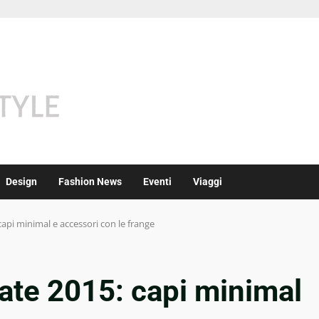
Design
Fashion News
Eventi
Viaggi
api minimal e accessori con le frange
ate 2015: capi minimal