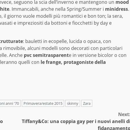
invece, seguono la scia dell’inverno e mantengono un
mood
white
. Immancabili, anche nella Spring/Summer i
minidress
.
o, il giorno vuole modelli più romantici e bon ton; la sera,
asati e impreziositi da bottoni e fiocchetti by day e
strutturate
: bauletti in ecopelle, lucida o opaca, con
la rimovibile, alcuni modelli sono decorati con particolari
elle. Anche
pvc semitrasparent
e in versione bicolor o con
oleranno quelli con
le frange, protagoniste della
oni anni '70
Primavera/estate 2015
skinny
Zara
Next
no
Tiffany&Co: una coppia gay per i nuovi anelli d
fidanzament