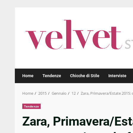
Skip
to
content
Home
Tendenze
Chicche di Stile
Interviste
Home
2015
Gennaio
12
Zara, Primavera/Estate 2015: c
Tendenze
Zara, Primavera/Est