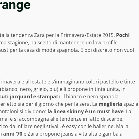
frange
sta la tendenza Zara per la Primavera/Estate 2015.
Pochi
sima stagione, ha scelto di mantenere un low profile.
ust per la casa di moda spagnola. E poi discreto non vuol
primavera e all’estate e s’immaginano colori pastello e tinte
 (bianco, nero, grigio, blu) e li propone in tinta unita, in
suti jacquard e stampati
. Il bianco e nero spopola
 perfetto sia per il giorno che per la sera. La
maglieria
spazia
pantaloni si dividono:
la linea skinny è un must have
. La
mai e si accompagna alle tendenze in fatto di scarpe,
co da infilare negli stivali, è easy con le ballerine. Ma la
li
anni ’70
e Zara propone jeans a vita alta e gamba a