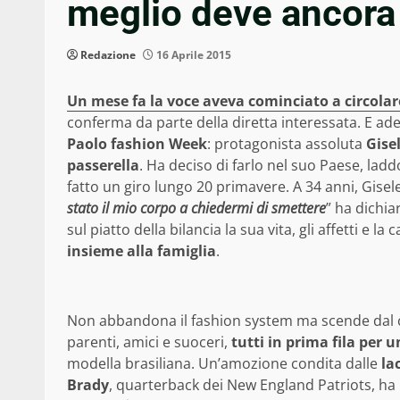
meglio deve ancora
Redazione
16 Aprile 2015
Un mese fa la voce aveva cominciato a circolar
conferma da parte della diretta interessata. E ade
Paolo fashion Week
: protagonista assoluta
Gise
passerella
. Ha deciso di farlo nel suo Paese, ladd
fatto un giro lungo 20 primavere. A 34 anni, Gisel
stato il mio corpo a chiedermi di smettere
” ha dichia
sul piatto della bilancia la sua vita, gli affetti e l
insieme alla famiglia
.
Non abbandona il fashion system ma scende dal c
parenti, amici e suoceri,
tutti in prima fila per 
modella brasiliana. Un’amozione condita dalle
la
Brady
, quarterback dei New England Patriots, ha 