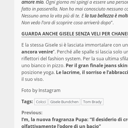
amore mio
. Ogni giorno mi spingi a essere una person
fatto in passerella. Non ho mai conosciuto nessuno c
Nessuno ama la vita più di te. E
la tua bellezza è mol
Non vedo l’ora di scoprire cosa arriverà dopo
”.
GUARDA ANCHE GISELE SENZA VELI PER CHANE
E la stessa Gisele si è lasciata immortalare con una 
ancora venire
”. Perché alle spalle si lascia solo 
riflettori del fashion system. Per la sua ultima sfi
uno bianco in pizzo.
Per il gran finale jeans skin
posizione yoga.
Le lacrime, il sorriso e l’abbracc
il suo viso.
Foto by Instagram
Tags:
Colcci
Gisele Bundchen
Tom Brady
Continue
Previous:
I’m, la nuova fragranza Pupa: “Il desiderio di c
Reading
olfattivamente l’odore di un bacio”