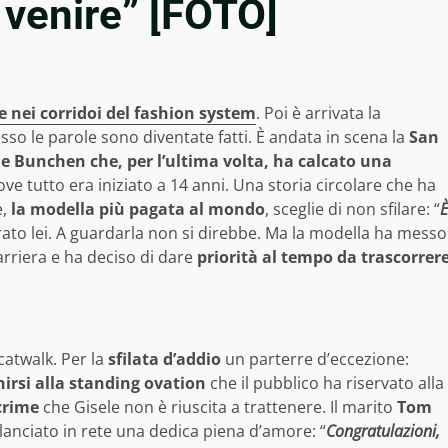
 venire” [FOTO]
e nei corridoi del fashion system
. Poi è arrivata la
sso le parole sono diventate fatti. È andata in scena la
San
le Bunchen che, per l’ultima volta, ha calcato una
ove tutto era iniziato a 14 anni. Una storia circolare che ha
e,
la modella più pagata al mondo
, sceglie di non sfilare: “
È
rato lei. A guardarla non si direbbe. Ma la modella ha messo
a carriera e ha deciso di dare
priorità al tempo da trascorrer
atwalk. Per la
sfilata d’addio
un parterre d’eccezione:
unirsi alla standing ovation
che il pubblico ha riservato alla
crime
che Gisele non è riuscita a trattenere. Il marito
Tom
lanciato in rete una dedica piena d’amore: “
Congratulazioni,