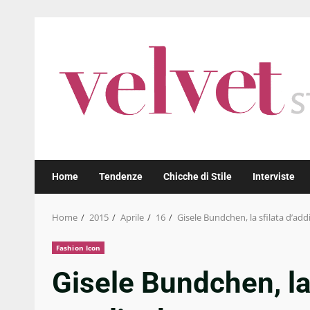
Skip
to
content
Home
Tendenze
Chicche di Stile
Interviste
Home
2015
Aprile
16
Gisele Bundchen, la sfilata d’add
Fashion Icon
Gisele Bundchen, la 