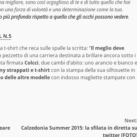
a migliore, sono così orgoglioso di te e di tutto quello che hai
on una forza di volontà e una determinazione come la tua.
to più profonda rispetto a quella che gli occhi possono vedere
.
L N.5
t-shirt che reca sulle spalle la scritta: “
Il meglio deve
un pezzetto di una carriera destinata a brillare ancora sotto i
lata firmata
Colcci
, due cambi d’abito: uno arancio e bianco 
ny strappati e t-shirt
con la stampa della sua silhouette in
io delle altre modelle
con indosso magliette stampate con
Next
reare
Calzedonia Summer 2015: la sfilata in diretta s
twitter [FOTO