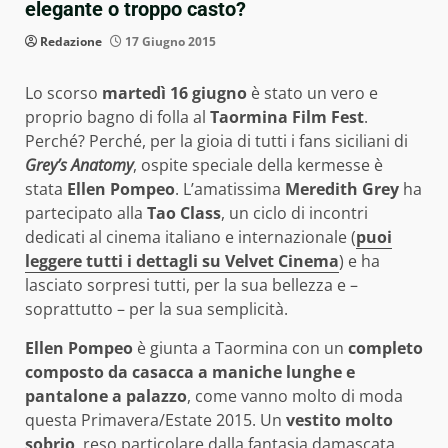
elegante o troppo casto?
Redazione
17 Giugno 2015
Lo scorso
martedì 16 giugno
è stato un vero e
proprio bagno di folla al
Taormina Film Fest
.
Perché? Perché, per la gioia di tutti i fans siciliani di
Grey’s Anatomy
, ospite speciale della kermesse è
stata
Ellen Pompeo
. L’amatissima
Meredith Grey
ha
partecipato alla
Tao Class
, un ciclo di incontri
dedicati al cinema italiano e internazionale (
puoi
leggere tutti i dettagli su Velvet Cinema
) e ha
lasciato sorpresi tutti, per la sua bellezza e –
soprattutto – per la sua semplicità.
Ellen Pompeo
è giunta a Taormina con un
completo
composto da casacca a maniche lunghe e
pantalone a palazzo
, come vanno molto di moda
questa Primavera/Estate 2015. Un
vestito molto
sobrio
, reso particolare dalla fantasia damascata