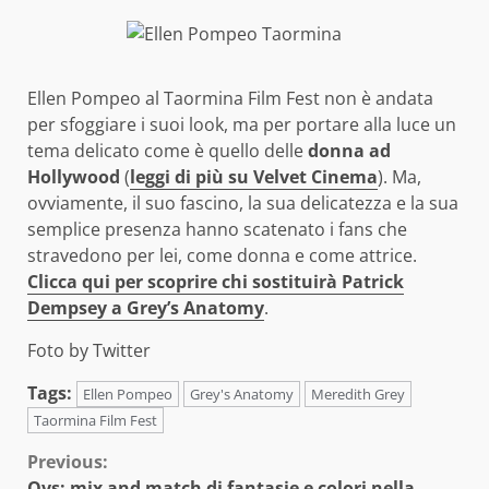
Ellen Pompeo al Taormina Film Fest non è andata
per sfoggiare i suoi look, ma per portare alla luce un
tema delicato come è quello delle
donna ad
Hollywood
(
leggi di più su Velvet Cinema
). Ma,
ovviamente, il suo fascino, la sua delicatezza e la sua
semplice presenza hanno scatenato i fans che
stravedono per lei, come donna e come attrice.
Clicca qui per scoprire chi sostituirà Patrick
Dempsey a Grey’s Anatomy
.
Foto by Twitter
Tags:
Ellen Pompeo
Grey's Anatomy
Meredith Grey
Taormina Film Fest
Continue
Previous:
Ovs: mix and match di fantasie e colori nella