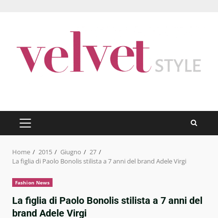
Skip
to
content
PRIMARY
MENU
Home
2015
Giugno
27
La figlia di Paolo Bonolis stilista a 7 anni del brand Adele Virgi
Fashion News
La figlia di Paolo Bonolis stilista a 7 anni del
brand Adele Virgi