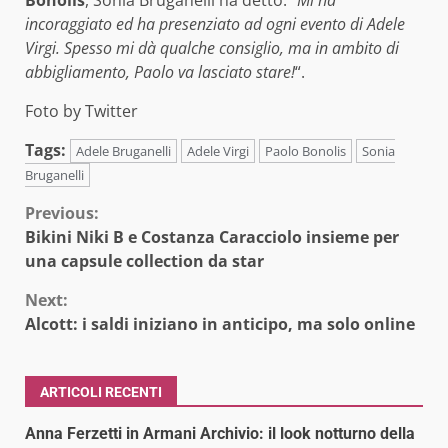
incoraggiato ed ha presenziato ad ogni evento di Adele
Virgi. Spesso mi dà qualche consiglio, ma in ambito di
abbigliamento, Paolo va lasciato stare!
“.
Foto by Twitter
Tags:
Adele Bruganelli
Adele Virgi
Paolo Bonolis
Sonia
Bruganelli
Continue
Previous:
Bikini Niki B e Costanza Caracciolo insieme per
Reading
una capsule collection da star
Next:
Alcott: i saldi iniziano in anticipo, ma solo online
ARTICOLI RECENTI
Anna Ferzetti in Armani Archivio: il look notturno della