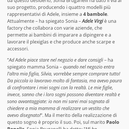
da questo desiderio, Sonia Bruganelli ha dato il via al
suo progetto, producendo i quattro modelli più
rappresentativi di Adele, insieme a
4 bambole
.
Attualmente – ha spiegato Sonia –
Adele Virgi
è una
factory che collabora con varie aziende, che
permette ai bambini di imparare a dipingere e a
lavorare il plexiglas e che produce anche scarpe e
accessori.
“
Ad Adele piace stare nel negozio e dare consigli
– ha
spiegato mamma Sonia –
quando nel negozio entra
l’altra mia figlia, Silvia, vorrebbe sempre comprare tutto!
Da piccola io lavoravo molto di fantasia, ma avevo paura
di confrontare i miei sogni con la realtà. Le mie figlie,
invece, sanno che i loro sogni possono diventare realtà e
sono avvantaggiate: io non mi sarei mai sognata di
chiedere a mia mamma di realizzare un vestito che
avevo disegnato!
“. Ma il merito della realizzazione di
questo sogno è proprio il suo. Poi, sul marito
Paolo
Bonolis
, Sonia Bruganelli ha detto: “
Mi ha