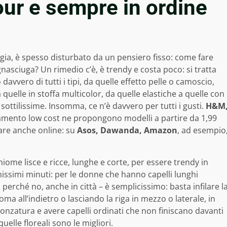
ur e sempre in ordine
aggia, è spesso disturbato da un pensiero fisso: come fare
asciuga? Un rimedio c’è, è trendy e costa poco: si tratta
davvero di tutti i tipi, da quelle effetto pelle o camoscio,
 quelle in stoffa multicolor, da quelle elastiche a quelle con
ottilissime. Insomma, ce n’è davvero per tutti i gusti.
H&M
liamento low cost ne propongono modelli a partire da 1,99
are anche online: su
Asos, Dawanda, Amazon
, ad esempio
iome lisce e ricce, lunghe e corte, per essere trendy in
issimi minuti: per le donne che hanno capelli lunghi
erché no, anche in città – è semplicissimo: basta infilare l
ioma all’indietro o lasciando la riga in mezzo o laterale, in
onzatura e avere capelli ordinati che non finiscano davanti
quelle floreali sono le migliori.