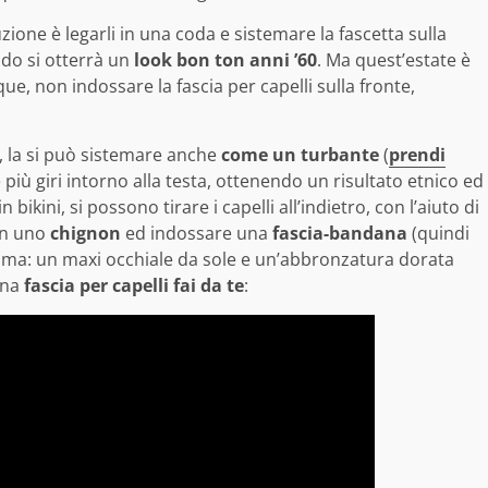
luzione è legarli in una coda e sistemare la fascetta sulla
do si otterrà un
look bon ton anni ’60
. Ma quest’estate è
ue, non indossare la fascia per capelli sulla fronte,
a, la si può sistemare anche
come un turbante
(
prendi
e più giri intorno alla testa, ottenendo un risultato etnico ed
bikini, si possono tirare i capelli all’indietro, con l’aiuto di
 in uno
chignon
ed indossare una
fascia-bandana
(quindi
ioma: un maxi occhiale da sole e un’abbronzatura dorata
una
fascia per capelli fai da te
: