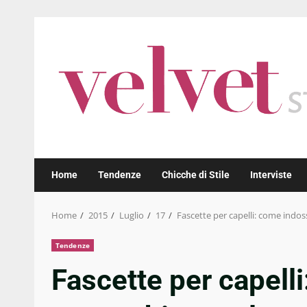
Skip
to
content
Home
Tendenze
Chicche di Stile
Interviste
Home
2015
Luglio
17
Fascette per capelli: come indo
Tendenze
Fascette per capell