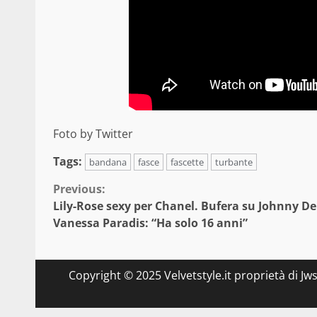
Foto by Twitter
Tags:
bandana
fasce
fascette
turbante
Continue
Previous:
Lily-Rose sexy per Chanel. Bufera su Johnny De
Reading
Vanessa Paradis: “Ha solo 16 anni”
Copyright © 2025 Velvetstyle.it proprietà di Jw