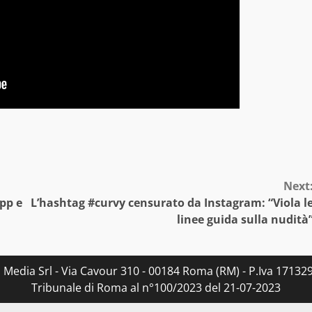
Next
pp e
L’hashtag #curvy censurato da Instagram: “Viola l
linee guida sulla nudità
s Media Srl - Via Cavour 310 - 00184 Roma (RM) - P.Iva 171329
Tribunale di Roma al n°100/2023 del 21-07-2023