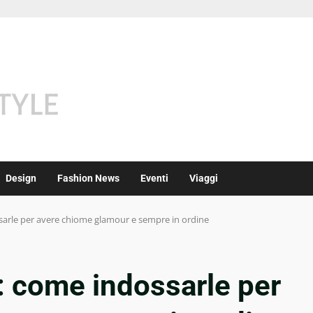
Design
Fashion News
Eventi
Viaggi
ssarle per avere chiome glamour e sempre in ordine
i: come indossarle per