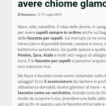
avere chiome glamo
Redazione
17 Luglio 2015
Mare, sole, salsedine. Il relax delle donne, in spi
per avere
capelli sempre in ordine
anche sul bagn
delle
fascette per capelli
. Sul mercato ce ne sono 
intrecciate e disponibili bionde, castane o more, a
bottoncino automatico, da quelle spesse e quelle s
Pimkie, Zara, Kiabi
e molti altri negozi di abbig
euro. E le
fascette per capelli
si possono acquist
non mancano mai.
Ma fasce e fascette come vanno sistemate sulle ch
spiaggia? Ecco
5 acconciature
da ripetere in poch
abbastanza domabili, essere glamour al mare – e, p
fascetta come un cerchietto
, tirando tutta la ch
modo da scoprire il viso, prendere una bella abbr
agli occhi. In questo caso le fascette intrecciate e 