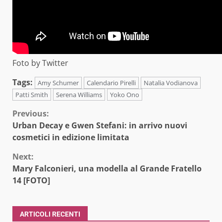
Foto by Twitter
Tags:
Amy Schumer
Calendario Pirelli
Natalia Vodianova
Patti Smith
Serena Williams
Yoko Ono
Continue
Previous:
Urban Decay e Gwen Stefani: in arrivo nuovi
Reading
cosmetici in edizione limitata
Next:
Mary Falconieri, una modella al Grande Fratello
14 [FOTO]
ARTICOLI RECENTI