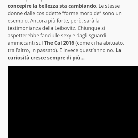
concepire la bellezza sta cambiando
. Le stesse
donne dalle cosiddette “forme morbide” sono un
esempio. Ancora più forte, però, sarà la
testimonianza della Leibovitz. Chiunque si
aspetterebbe fanciulle sexy e dagli sguardi
ammiccanti sul
The Cal 2016
(come ci ha abituato,
tra l’altro, in passato). E invece quest’anno no.
La
curiosità cresce sempre di più…