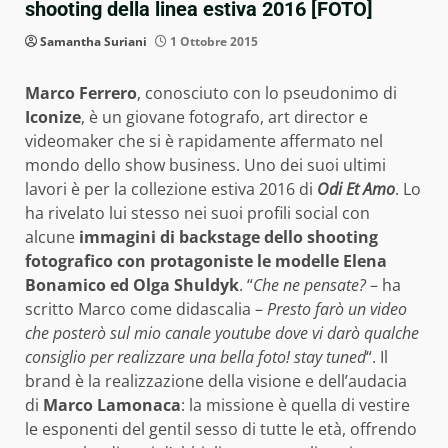
shooting della linea estiva 2016 [FOTO]
Samantha Suriani
1 Ottobre 2015
Marco Ferrero
, conosciuto con lo pseudonimo di
Iconize
, è un giovane fotografo, art director e
videomaker che si è rapidamente affermato nel
mondo dello show business. Uno dei suoi ultimi
lavori è per la collezione estiva 2016 di
Odi Et Amo
. Lo
ha rivelato lui stesso nei suoi profili social con
alcune
immagini di backstage dello shooting
fotografico con protagoniste le modelle Elena
Bonamico ed Olga Shuldyk
. “
Che ne pensate?
– ha
scritto Marco come didascalia –
Presto farò un video
che posterò sul mio canale youtube dove vi darò qualche
consiglio per realizzare una bella foto! stay tuned
“. Il
brand è la realizzazione della visione e dell’audacia
di
Marco Lamonaca
: la missione è quella di vestire
le esponenti del gentil sesso di tutte le età, offrendo