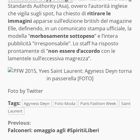
Standards Authority (Asa), ovvero l’autorità inglese
che vigila sugli spot, ha chiesto di
ritirare le
immagini
apparse sull’edizione british del magazine
Elle, definendo, in un comunicato stampa ufficiale, la
modella “
morbosamente sottopeso
” e l’intera
pubblicità “irresponsabile”. Lo staff ha risposto
prontamente di “
non essere d’accordo
con le
lamentele sull’eccessiva magrezza”.
Foto by Twitter
Tags:
Agyness Deyn
Foto Moda
Paris Fashion Week
Saint
Laurent
Continue
Previous:
Falconeri: omaggio agli #SpiritiLiberi
Reading