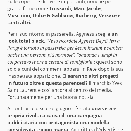
sulle copertine di riviste importanti, nonché per
grandi firme come
Trussardi, Marc Jacobs,
Moschino, Dolce & Gabbana, Burberry, Versace e
tanti altri.
Per il suo ritorno in passerella, Agyness sceglie
un
look total black
.
“Ve la ricordate Agyness Deyn? Ieri a
Parigi è tornata in passerella per #saintlaurent e sembra
anche una persona più normale”, “aaaaaaa i tempi in
cui passavo le ore a cercare di somigliarle”
: questi sono
solo alcuni dei commenti apparsi in Rete dopo la sua
inaspettata apparizione.
Ci saranno altri progetti
in futuro oltre a questa parentesi?
Il marchio Yves
Saint Laurent è così ancora al centro dei media.
Fortunatamente per una buona notizia.
Al contrario lo scorso giugno c’è stata
una vera e
propria rivolta a causa di una campagna
pubblicitaria con protagonista una modella
considerata troppo magra
. Addirittura l’Advertising