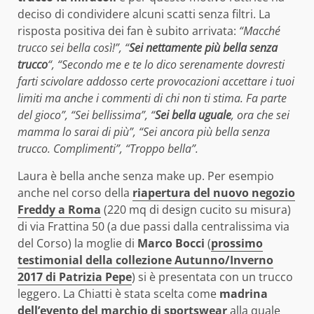
deciso di condividere alcuni scatti senza filtri. La
risposta positiva dei fan è subito arrivata:
“Macché
trucco sei bella così!”, “
Sei nettamente più bella senza
trucco
“, “Secondo me e te lo dico serenamente dovresti
farti scivolare addosso certe provocazioni accettare i tuoi
limiti ma anche i commenti di chi non ti stima. Fa parte
del gioco”, “Sei bellissima”, “
Sei bella uguale
, ora che sei
mamma lo sarai di più”, “Sei ancora più bella senza
trucco. Complimenti”, “Troppo bella”.
Laura è bella anche senza make up. Per esempio
anche nel corso della
riapertura del nuovo negozio
Freddy a Roma
(220 mq di design cucito su misura)
di via Frattina 50 (a due passi dalla centralissima via
del Corso) la moglie di
Marco Bocci
(
prossimo
testimonial della collezione Autunno/Inverno
2017 di Patrizia Pepe
) si è presentata con un trucco
leggero. La Chiatti è stata scelta come
madrina
dell’evento del marchio di sportswear
alla quale