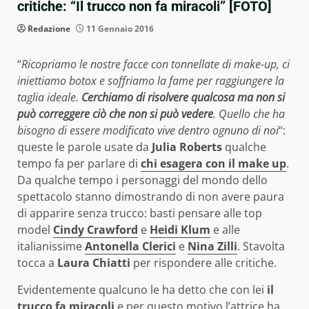
critiche: “Il trucco non fa miracoli” [FOTO]
Redazione
11 Gennaio 2016
“
Ricopriamo le nostre facce con tonnellate di make-up, ci
iniettiamo botox e soffriamo la fame per raggiungere la
taglia ideale.
Cerchiamo di risolvere qualcosa ma non si
può correggere ciò che non si può vedere
. Quello che ha
bisogno di essere modificato vive dentro ognuno di noi
“:
queste le parole usate da
Julia Roberts
qualche
tempo fa per parlare di
chi esagera con il make up
.
Da qualche tempo i personaggi del mondo dello
spettacolo stanno dimostrando di non avere paura
di apparire senza trucco: basti pensare alle top
model
Cindy Crawford
e
Heidi Klum
e alle
italianissime
Antonella Clerici
e
Nina Zilli
. Stavolta
tocca a
Laura Chiatti
per rispondere alle critiche.
Evidentemente qualcuno le ha detto che con lei
il
trucco fa miracoli
e per questo motivo l’attrice ha