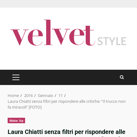
Skip
to
content
PRIMARY
MENU
Home
2016
Gennaio
11
Laura Chiatti senza filtri per rispondere alle critiche: “Il trucco non
fa miracoli” [FOTO]
Make Up
Laura Chiatti senza filtri per rispondere alle