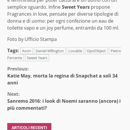
semplice sguardo. Infine
Sweet Years
propone
Fragrances in love, pensate per diverse tipologie di
donna e di uomo: per ogni confezione un eau de
toilette vapo e un joy perfume, entrambi da 100 ml.
Foto by Ufficio Stampa
Tags:
Avon
Daniel Wllington
Lovable
Ops!Object
Pietro
Ferrante
Sweet Years
Continue
Previous:
Katie May, morta la regina di Snapchat a soli 34
Reading
anni
Next:
Sanremo 2016: i look di Noemi saranno (ancora) i
più commentati?
ARTICOLI RECENTI