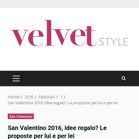
Skip
to
content
PRIMARY
MENU
Home
2016
Febbraio
7
San Valentino 2016, idee regalo? Le proposte per lui e per lei
San Valentino
San Valentino 2016, idee regalo? Le
proposte per lui e per lei