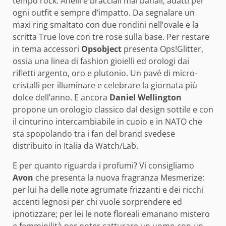
tempo rock. Anelli e bracciali mai banali, adatti per
ogni outfit e sempre d’impatto. Da segnalare un
maxi ring smaltato con due rondini nell’ovale e la
scritta True love con tre rose sulla base. Per restare
in tema accessori
Opsobject
presenta Ops!Glitter,
ossia una linea di fashion gioielli ed orologi dai
rifletti argento, oro e plutonio. Un pavé di micro-
cristalli per illuminare e celebrare la giornata più
dolce dell’anno. E ancora
Daniel Wellington
propone un orologio classico dal design sottile e con
il cinturino intercambiabile in cuoio e in NATO che
sta spopolando tra i fan del brand svedese
distribuito in Italia da Watch/Lab.
E per quanto riguarda i profumi? Vi consigliamo
Avon
che presenta la nuova fragranza Mesmerize:
per lui ha delle note agrumate frizzanti e dei ricchi
accenti legnosi per chi vuole sorprendere ed
ipnotizzare; per lei le note floreali emanano mistero
e femminilità per poter catturare un uomo con un