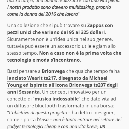
nostro target, una donna realizzata e con una vita piena.
I nostri prodotto sono davvero multitasking, proprio
come la donna del 2016 che lavora
“.
Una collezione che si può trovare su
Zappos con
pezzi unici che variano dai 95 ai 325 dollari
.
Sicuramente non è un’idea unica nel suo genere,
tuttavia può essere un accessorio utile e glam allo
stesso tempo.
Non a caso non è la prima volta che
tecnologia e moda s’incontrano
.
Basti pensare a
Brionvega
che qualche tempo fa ha
lanciato Wearit ts217, disegnato da Michael
Young ed ispirato all’icona Brionvega ts207 degli
anni Sessanta
. Un concept innovativo per un
concetto di “
musica indossabile
” che dato vita ad
un diffusore bluetooth trasformato in una borsa:
“
L’obiettivo di questo progetto
– ha detto il designer,
come riporta l’
Ansa – non è tanto entrare nel settore dei
gadget tecnologici cheap e con una vita breve,
un