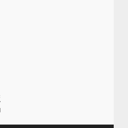
:
”
]