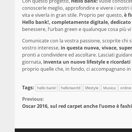
Con questo progetto,
Hello bank!
vuole conoscere
conoscerle meglio, approfondire e vivere i vostri 
vita e viverla in gran stile. Proprio per questo,
è f
Hello bank!, completamente digitale, dedicato 
benessere, l’urban green e qualunque cosa più vi 
Comunicate con la vostra passione, scoprite chi sie
vostro interesse,
in questa nuova, vivace, supe
pronti a condividere ed ascoltare. Lasciati guidar
giornata,
inventa un nuovo lifestyle e ricordati 
proprio quelle che, in fondo, ci accompagnano in 
Tags:
hello bank!
hello!world
lifestyle
Musica
onlin
Continue
Previous:
Oscar 2016, sul red carpet anche l’uomo è fash
Reading