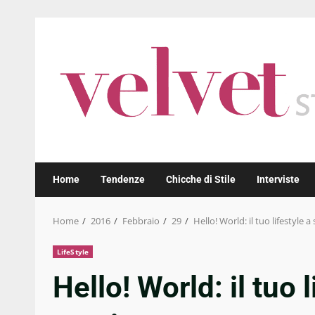
Skip
to
content
Home
Tendenze
Chicche di Stile
Interviste
Home
2016
Febbraio
29
Hello! World: il tuo lifestyle 
LifeStyle
Hello! World: il tuo 