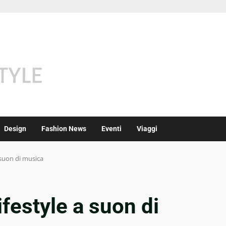
Design
Fashion News
Eventi
Viaggi
a suon di musica
lifestyle a suon di