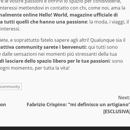
 le vostre passioni e offrirvi lo spazio per condividerle,
interessi mettendovi in contatto con chi, come noi, ama la
inalmente online Hello! World, magazine ufficiale di
a tutti quelli che hanno una passione
: la moda, i viaggi, il
interessi.
te, e soprattutto fatelo sapere agli altri! Qualunque sia il
rattiva community sarete i benvenuti:
qui tutti sono
e dalle sensazioni nei momenti più stressanti della tua
di lasciare dello spazio libero per le tue passioni
: sono
ogni momento, per tutta la vita!
e community
Next
ion
Fabrizio Crispino: “mi definisco un artigiano
[ESCLUSIVA