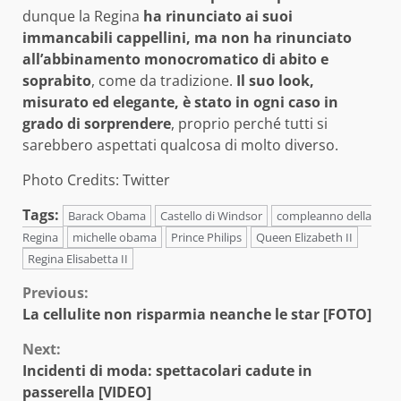
dunque la Regina
ha rinunciato ai suoi
immancabili cappellini, ma non ha rinunciato
all’abbinamento monocromatico di abito e
soprabito
, come da tradizione.
Il suo look,
misurato ed elegante, è stato in ogni caso in
grado di sorprendere
, proprio perché tutti si
sarebbero aspettati qualcosa di molto diverso.
Photo Credits: Twitter
Tags:
Barack Obama
Castello di Windsor
compleanno della
Regina
michelle obama
Prince Philips
Queen Elizabeth II
Regina Elisabetta II
Continue
Previous:
La cellulite non risparmia neanche le star [FOTO]
Reading
Next:
Incidenti di moda: spettacolari cadute in
passerella [VIDEO]