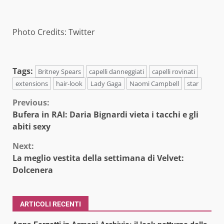
Photo Credits: Twitter
Tags:
Britney Spears
capelli danneggiati
capelli rovinati
extensions
hair-look
Lady Gaga
Naomi Campbell
star
Continue
Previous:
Bufera in RAI: Daria Bignardi vieta i tacchi e gli
Reading
abiti sexy
Next:
La meglio vestita della settimana di Velvet:
Dolcenera
ARTICOLI RECENTI