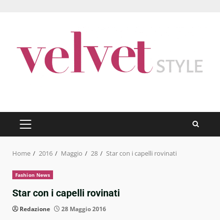
Skip
to
content
PRIMARY
MENU
Home
2016
Maggio
28
Star con i capelli rovinati
Fashion News
Star con i capelli rovinati
Redazione
28 Maggio 2016