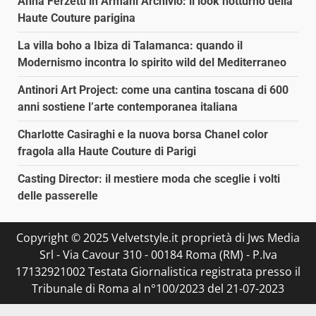
Anna Ferzetti in Armani Archivio: il look notturno della
Haute Couture parigina
La villa boho a Ibiza di Talamanca: quando il
Modernismo incontra lo spirito wild del Mediterraneo
Antinori Art Project: come una cantina toscana di 600
anni sostiene l’arte contemporanea italiana
Charlotte Casiraghi e la nuova borsa Chanel color
fragola alla Haute Couture di Parigi
Casting Director: il mestiere moda che sceglie i volti
delle passerelle
Copyright © 2025 Velvetstyle.it proprietà di Jws Media
Srl - Via Cavour 310 - 00184 Roma (RM) - P.Iva
17132921002 Testata Giornalistica registrata presso il
Tribunale di Roma al n°100/2023 del 21-07-2023