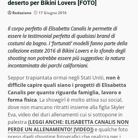
deserto per Bikini Lovers [FOTO]
Redazione
17 Giugno 2016
Il corpo perfetto di Elisabetta Canalis le permette di
essere la testimonial perfetta di qualsiasi brand di
costumi da bagno. I ‘fortunati’ modelli fanno parte della
collezione estate 2016 di Bikini Lovers e lo sfondo degli
shooting non potrebbe essere più suggestivo: la natura
incontaminata dei parchi californiani.
Seppur trapiantata ormai negli Stati Uniti,
non è
difficile capire quali siano i progetti di Elisabetta
Canalis per quanto riguarda famiglia, lavoro e
forma fisica
. La showgirl è molto attiva sui social,
dove non mancano ritratti insieme alla figlia Skyler
Eva, video dei duri allenamenti cui si sottopone in
palestra
(LEGGI ANCHE: ELISABETTA CANALIS NON
PERDE UN ALLENAMENTO! [VIDEO])
e qualche foto
preso dagli shooting fotografici che realizza per i