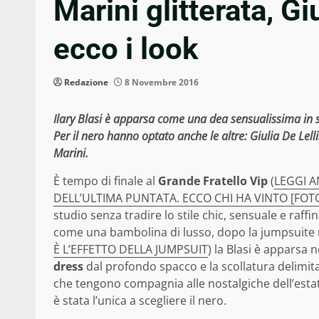
Marini glitterata, Gi
ecco i look
Redazione
8 Novembre 2016
Ilary Blasi è apparsa come una dea sensualissima in sp
Per il nero hanno optato anche le altre: Giulia De Lellis
Marini.
È tempo di finale al
Grande Fratello Vip
(
LEGGI A
DELL’ULTIMA PUNTATA. ECCO CHI HA VINTO [FOT
studio senza tradire lo stile chic, sensuale e raff
come una bambolina di lusso, dopo la jumpsuite
È L’EFFETTO DELLA JUMPSUIT
) la Blasi è apparsa
dress
dal profondo spacco e la scollatura delimit
che tengono compagnia alle nostalgiche dell’estat
è stata l’unica a scegliere il nero.