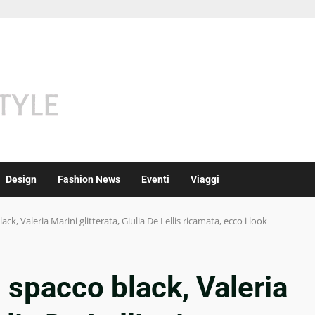
Design
Fashion News
Eventi
Viaggi
lack, Valeria Marini glitterata, Giulia De Lellis ricamata, ecco i look
in spacco black, Valeria