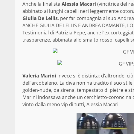
Anche la finalista
Alessia Macari
(vincitrice del r
abbinato ai lunghi capelli neri leggermente cotona
Giulia De Lellis
, per far compagnia al suo Andrea
ANCHE GIULIA DE LELLIS E ANDREA DAMANTE, L
Testimonial di Patrizia Pepe, anche l’ex corteggia
trasparenze, abbinata allo smalto rosso, capelli s
Valeria Marini
invece si è distinta; d’altronde, ci
dell’arcobaleno. La diva non ha tradito il suo stile
golden-nude, da sirena, tempestato di pietre e str
Marini indossava anche un cerchietto-coroncina di 
vinto dalla meno vip di tutti, Alessia Macari.