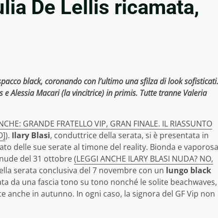
ulia De Lellis ricamata,
acco black, coronando con l’ultimo una sfilza di look sofisticati
 e Alessia Macari (la vincitrice) in primis. Tutte tranne Valeria
NCHE: GRANDE FRATELLO VIP, GRAN FINALE. IL RIASSUNTO
O]
).
Ilary Blasi
, conduttrice della serata, si è presentata in
inato delle sue serate al timone del reality. Bionda e vaporos
 nude del 31 ottobre
(LEGGI ANCHE ILARY BLASI NUDA? NO,
 nella serata conclusiva del 7 novembre con un
lungo black
ata da una fascia tono su tono nonché le solite beachwaves,
e anche in autunno. In ogni caso, la signora del GF Vip non