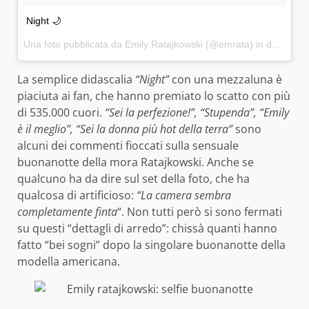
Night 🌙
Una foto pubblicata da Emily Ratajkowski (@emrata) in data:
4 D
La semplice didascalia
“Night”
con una mezzaluna è
piaciuta ai fan, che hanno premiato lo scatto con più
di 535.000 cuori.
“Sei la perfezione!”, “Stupenda”, “Emily
è il meglio”, “Sei la donna più hot della terra”
sono
alcuni dei commenti fioccati sulla sensuale
buonanotte della mora Ratajkowski. Anche se
qualcuno ha da dire sul set della foto, che ha
qualcosa di artificioso:
“La camera sembra
completamente finta
“. Non tutti però si sono fermati
su questi “dettagli di arredo”: chissà quanti hanno
fatto “bei sogni” dopo la singolare buonanotte della
modella americana.