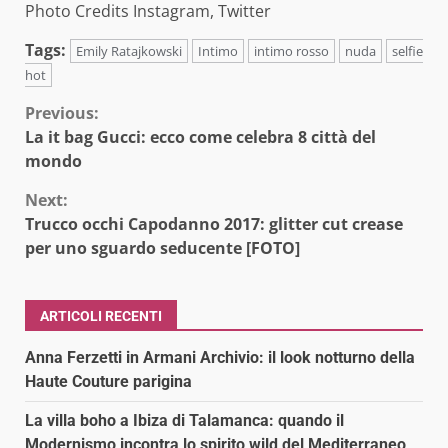
Photo Credits Instagram, Twitter
Tags:
Emily Ratajkowski
Intimo
intimo rosso
nuda
selfie
hot
Continue
Previous:
La it bag Gucci: ecco come celebra 8 città del
Reading
mondo
Next:
Trucco occhi Capodanno 2017: glitter cut crease
per uno sguardo seducente [FOTO]
ARTICOLI RECENTI
Anna Ferzetti in Armani Archivio: il look notturno della
Haute Couture parigina
La villa boho a Ibiza di Talamanca: quando il
Modernismo incontra lo spirito wild del Mediterraneo