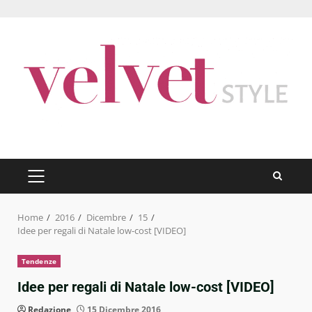
Skip
to
content
PRIMARY
MENU
Home
2016
Dicembre
15
Idee per regali di Natale low-cost [VIDEO]
Tendenze
Idee per regali di Natale low-cost [VIDEO]
Redazione
15 Dicembre 2016