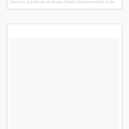
Una foto pubblicata da Anwar Hadid (@anwarhadid)
in data:
25 D