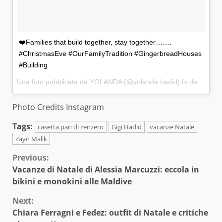
❤️Families that build together, stay together…….
#ChristmasEve #OurFamilyTradition #GingerbreadHouses
#Building
Una foto pubblicata da YOLANDA (@yolanda.hadid) in data:
24 D
Photo Credits Instagram
Tags:
casetta pan di zenzero
Gigi Hadid
vacanze Natale
Zayn Malik
Continue
Previous:
Vacanze di Natale di Alessia Marcuzzi: eccola in
Reading
bikini e monokini alle Maldive
Next:
Chiara Ferragni e Fedez: outfit di Natale e critiche