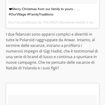
❤️Merry Christmas from our family to yours…….
#OurVillage #FamilyTraditions
Una foto pubblicata da YOLANDA (@yolanda.hadid) in data:
25 D
I due fidanzati sono apparsi complici e divertiti in
tutte le Polaroid raggruppate da Anwar. Intanto, al
termine delle vacanze, iniziano a profilarsi i
numerosi impegni di Gigi Hadid, che è testimonial di
una serie di brand di lusso e continua a spuntare in
nuove campagne. Che ne pensate delle vacanze di
Natale di Yolanda e i suoi figli?