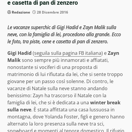
e casetta di pan di zenzero
Redazione
28 Dicembre 2016
Le vacanze superchic di Gigi Hadid e Zayn Malik sulla
neve, con la famiglia di lei, procedono alla grande. Ecco
le foto, tra piste, cene e casetta di pan di zenzero.
Gigi Hadid
(
seguila sulla pagina FB italiana
) e
Zayn
Malik
sono sempre più innamorati e affiatati,
nonostante si vociferi di una proposta di
matrimonio di lui rifiutata da lei, che si sente troppo
giovane per un passo così solenne. Di contro, le
vacanze di Natale sulla neve stanno andando
benissimo: Zayn ha trascorso il Natale con la
famiglia di lei, che si è dedicata a una
winter break
sulla neve
. È stata affittata una casa lussuosa in
montagna, dove Yolanda Foster, figli e genero hanno
alternato la loro presenza sulla neve tra sci,
snowboard e momenti al tepore domestico. Il rifugio