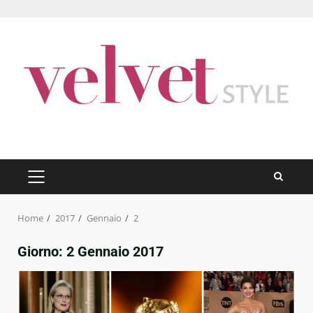
Skip
to
content
PRIMARY
MENU
Home
2017
Gennaio
2
Giorno:
2 Gennaio 2017