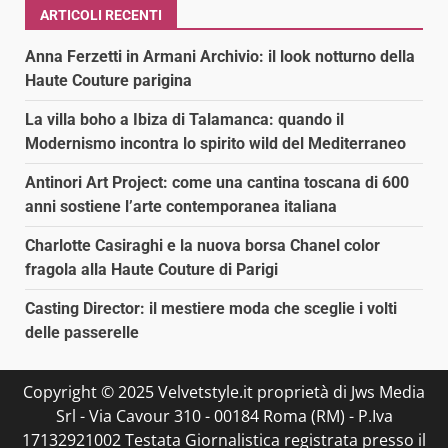
ARTICOLI RECENTI
Anna Ferzetti in Armani Archivio: il look notturno della
Haute Couture parigina
La villa boho a Ibiza di Talamanca: quando il
Modernismo incontra lo spirito wild del Mediterraneo
Antinori Art Project: come una cantina toscana di 600
anni sostiene l’arte contemporanea italiana
Charlotte Casiraghi e la nuova borsa Chanel color
fragola alla Haute Couture di Parigi
Casting Director: il mestiere moda che sceglie i volti
delle passerelle
Copyright © 2025 Velvetstyle.it proprietà di Jws Media
Srl - Via Cavour 310 - 00184 Roma (RM) - P.Iva
17132921002 Testata Giornalistica registrata presso il