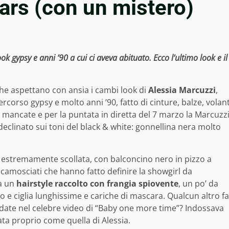
ars (con un mistero)
 gypsy e anni ’90 a cui ci aveva abituato. Ecco l’ultimo look e il
he aspettano con ansia i cambi look di
Alessia Marcuzzi
,
corso gypsy e molto anni ’90, fatto di cinture, balze, volan
 mancate e per la puntata in diretta del 7 marzo la Marcuzz
eclinato sui toni del black & white: gonnellina nera molto
a estremamente scollata, con balconcino nero in pizzo a
scamosciati che hanno fatto definire la showgirl da
 a un
hairstyle raccolto con frangia spiovente
, un po’ da
to e ciglia lunghissime e cariche di mascara. Qualcun altro fa
ordate nel celebre video di “Baby one more time”? Indossava
ta proprio come quella di Alessia.