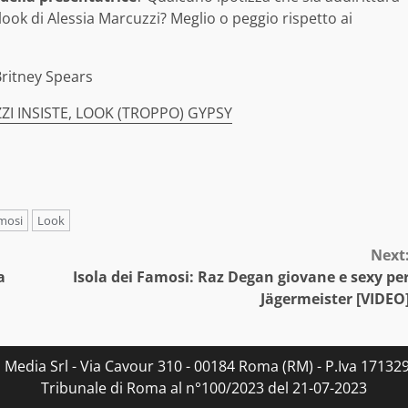
look di Alessia Marcuzzi? Meglio o peggio rispetto ai
ZI INSISTE, LOOK (TROPPO) GYPSY
amosi
Look
Next
a
Isola dei Famosi: Raz Degan giovane e sexy pe
Jägermeister [VIDEO
s Media Srl - Via Cavour 310 - 00184 Roma (RM) - P.Iva 171329
Tribunale di Roma al n°100/2023 del 21-07-2023