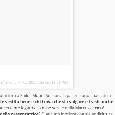
zi) in data:
7 Mar 2017 alle ore 12:31 PST
ittura a Sailor Moon! Sui social i pareri sono spaccati in
i è vestita bene e chi trova che sia volgare e trash anche
oncertante legato alla mise serale della Marcuzzi:
cos’è
della presentatrice
? Qualcuno ipotizza che sia addirittura