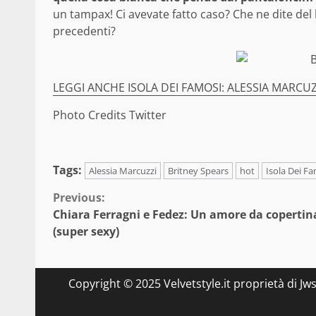
un tampax! Ci avevate fatto caso? Che ne dite del 
precedenti?
LEGGI ANCHE ISOLA DEI FAMOSI: ALESSIA MARCUZ
Photo Credits Twitter
Tags:
Alessia Marcuzzi
Britney Spears
hot
Isola Dei F
Continue
Previous:
Chiara Ferragni e Fedez: Un amore da copertin
Reading
(super sexy)
Copyright © 2025 Velvetstyle.it proprietà di Jw