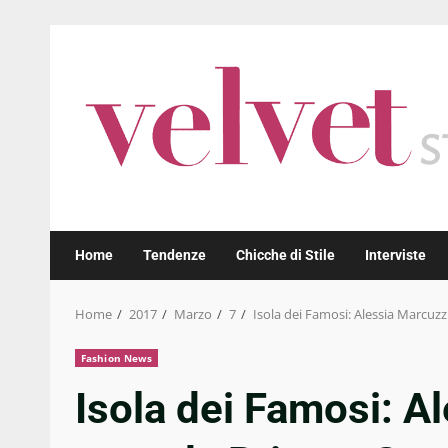
Skip
to
content
Home
Tendenze
Chicche di Stile
Interviste
Home
2017
Marzo
7
Isola dei Famosi: Alessia Marcuzz
Fashion News
Isola dei Famosi: A