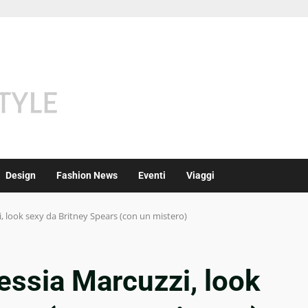
Design
Fashion News
Eventi
Viaggi
i, look sexy da Britney Spears (con un mistero)
lessia Marcuzzi, look