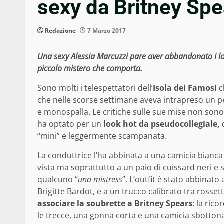
sexy da Britney Spe
Redazione
7 Marzo 2017
Una sexy Alessia Marcuzzi pare aver abbandonato i look
piccolo mistero che comporta.
Sono molti i telespettatori dell’
Isola dei Famosi
c
che nelle scorse settimane aveva intrapreso un per
e monospalla. Le critiche sulle sue mise non sono
ha optato per un
look hot da pseudocollegiale,
d
“mini” e leggermente scampanata.
La conduttrice l’ha abbinata a una camicia bianc
vista ma soprattutto a un paio di cuissard neri e 
qualcuno “
una mistress
”. L’outfit è stato abbinato
Brigitte Bardot, e a un trucco calibrato tra rosset
associare la soubrette a Britney Spears
: la ric
le trecce, una gonna corta e una camicia sbottona