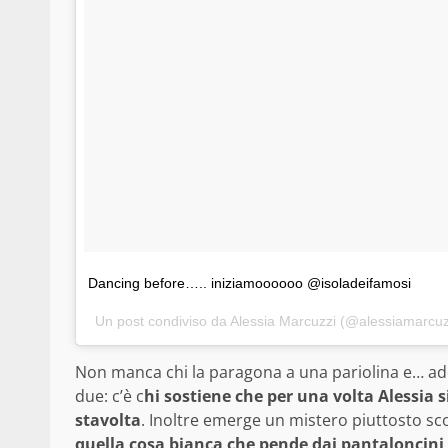
Dancing before….. iniziamoooooo @isoladeifamosi
Un post condiviso da Alessia Marcuzzi (@alessiamarcuz
Non manca chi la paragona a una pariolina e… addir
due: c’è c
hi sostiene che per una volta Alessia s
stavolta
. Inoltre emerge un mistero piuttosto sc
quella cosa bianca che pende dai pantaloncini 